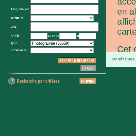
acce
en a
Titre, analyse
Territoire
affic
Lieu
carte
Année
ou entre
et
Type
Cet 
Provenance
exce
DERNIÈRE MISE À
et d
prov
d'Eta
colo
XXe 
etc.)
voie 