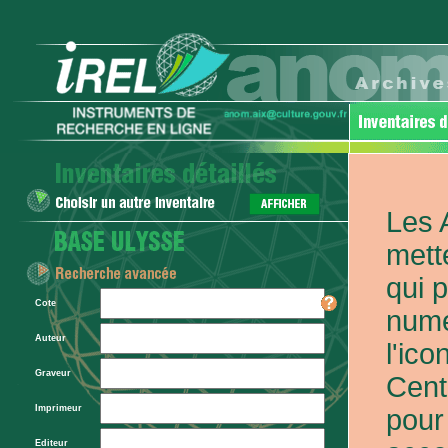
Les 
mett
qui 
Cote
numé
Auteur
l'ic
Graveur
Cent
Imprimeur
pour
Editeur