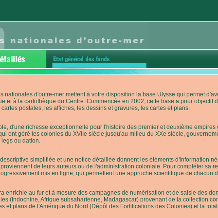
s nationales d'outre-mer mettent à votre disposition la base Ulysse qui permet d
ue et à la cartothèque du Centre. Commencée en 2002, cette base a pour objectif 
cartes postales, les affiches, les dessins et gravures, les cartes et plans.
e, d'une richesse exceptionnelle pour l'histoire des premier et deuxième empires co
qui ont géré les colonies du XVIIe siècle jusqu'au milieu du XXe siècle, gouverneme
 legs ou dation.
descriptive simplifiée et une notice détaillée donnent les éléments d'information
roviennent de leurs auteurs ou de l'administration coloniale. Pour compléter sa rech
progressivement mis en ligne, qui permettent une approche scientifique de chacun
a enrichie au fur et à mesure des campagnes de numérisation et de saisie des donn
es (Indochine, Afrique subsaharienne, Madagascar) provenant de la collection con
tes et plans de l'Amérique du Nord (Dépôt des Fortifications des Colonies) et la totali