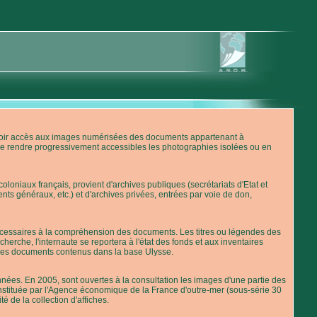
'avoir accès aux images numérisées des documents appartenant à
de rendre progressivement accessibles les photographies isolées ou en
loniaux français, provient d'archives publiques (secrétariats d'Etat et
nts généraux, etc.) et d'archives privées, entrées par voie de don,
 nécessaires à la compréhension des documents. Les titres ou légendes des
erche, l'internaute se reportera à l'état des fonds et aux inventaires
 des documents contenus dans la base Ulysse.
ées. En 2005, sont ouvertes à la consultation les images d'une partie des
stituée par l'Agence économique de la France d'outre-mer (sous-série 30
té de la collection d'affiches.