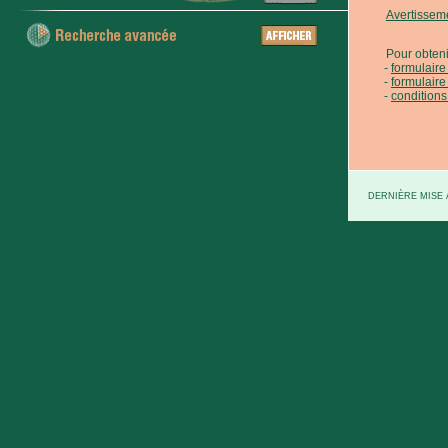
Avertissem
Pour obteni
formulair
formulaire
conditions
DERNIÈRE MISE À