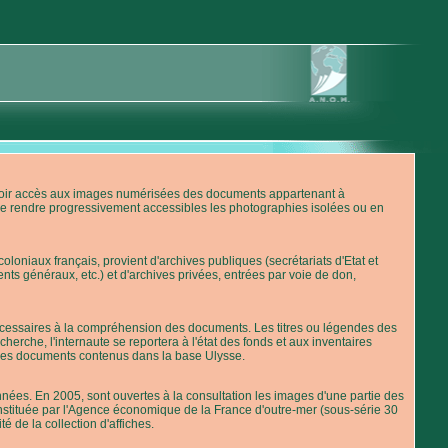
'avoir accès aux images numérisées des documents appartenant à
de rendre progressivement accessibles les photographies isolées ou en
loniaux français, provient d'archives publiques (secrétariats d'Etat et
nts généraux, etc.) et d'archives privées, entrées par voie de don,
 nécessaires à la compréhension des documents. Les titres ou légendes des
erche, l'internaute se reportera à l'état des fonds et aux inventaires
 des documents contenus dans la base Ulysse.
ées. En 2005, sont ouvertes à la consultation les images d'une partie des
stituée par l'Agence économique de la France d'outre-mer (sous-série 30
té de la collection d'affiches.