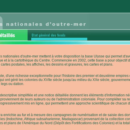
s nationales d'outre-mer mettent à votre disposition la base Ulysse qui permet d
ue et à la cartothèque du Centre. Commencée en 2002, cette base a pour objectif 
cartes postales, les affiches, les dessins et gravures, les cartes et plans.
e, d'une richesse exceptionnelle pour l'histoire des premier et deuxième empires co
qui ont géré les colonies du XVIIe siècle jusqu'au milieu du XXe siècle, gouverneme
 legs ou dation.
descriptive simplifiée et une notice détaillée donnent les éléments d'information
roviennent de leurs auteurs ou de l'administration coloniale. Pour compléter sa rech
progressivement mis en ligne, qui permettent une approche scientifique de chacun
a enrichie au fur et à mesure des campagnes de numérisation et de saisie des donn
es (Indochine, Afrique subsaharienne, Madagascar) provenant de la collection con
tes et plans de l'Amérique du Nord (Dépôt des Fortifications des Colonies) et la totali