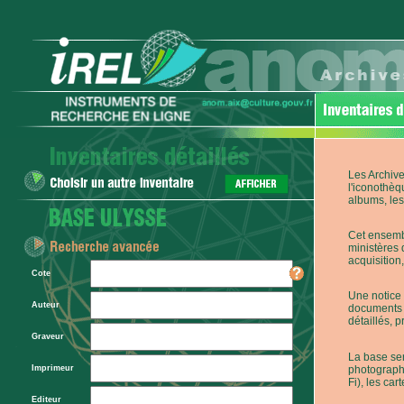
Les Archive
l'iconothèq
albums, les 
Cet ensembl
ministères 
acquisition,
Cote
Une notice 
Auteur
documents p
détaillés, 
Graveur
La base ser
photographi
Imprimeur
Fi), les car
Editeur