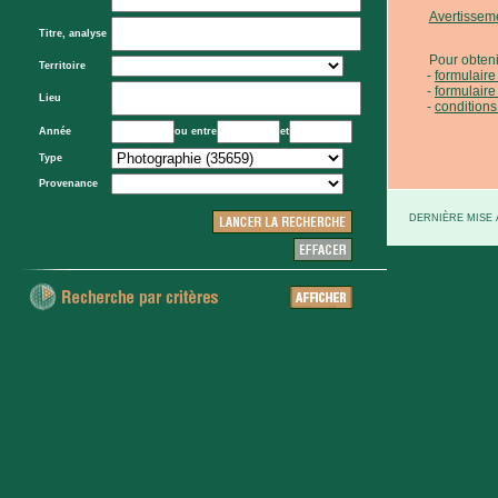
Avertissem
Titre, analyse
Pour obteni
Territoire
formulair
formulaire
Lieu
conditions
Année
ou entre
et
Type
Provenance
DERNIÈRE MISE À