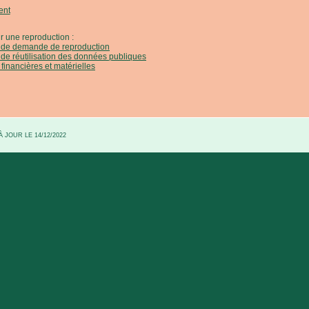
ent
r une reproduction :
e de demande de reproduction
 de réutilisation des données publiques
 financières et matérielles
 JOUR LE 14/12/2022