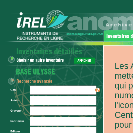
Les 
mett
qui 
Cote
numé
Auteur
l'ic
Graveur
Cent
Imprimeur
pour
Editeur