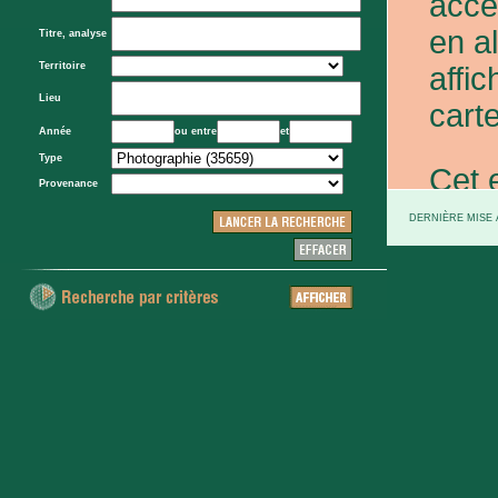
acce
en a
Titre, analyse
Territoire
affic
Lieu
carte
Année
ou entre
et
Type
Cet 
Provenance
exce
DERNIÈRE MISE À
et d
prov
d'Eta
colo
XXe 
etc.)
voie 