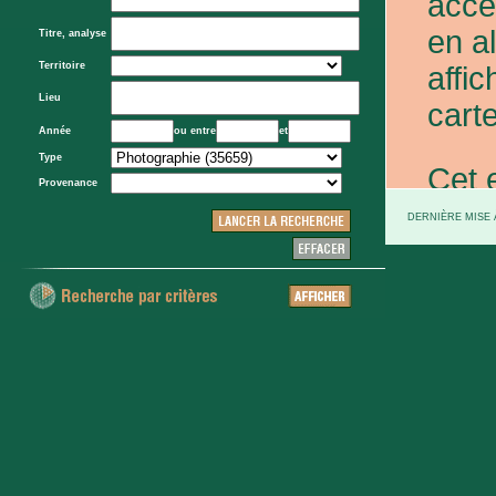
acce
en a
Titre, analyse
Territoire
affic
Lieu
carte
Année
ou entre
et
Type
Cet 
Provenance
exce
DERNIÈRE MISE À
et d
prov
d'Eta
colo
XXe 
etc.)
voie 