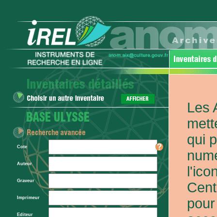
Les 
mett
qui 
Cote
numé
Auteur
l'ic
Graveur
Cent
Imprimeur
pour
Editeur