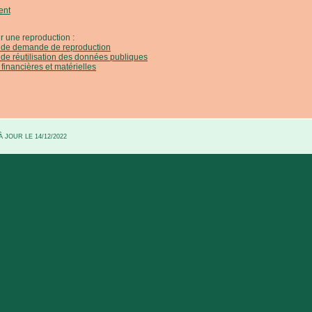
ent
r une reproduction :
e de demande de reproduction
 de réutilisation des données publiques
 financières et matérielles
 JOUR LE 14/12/2022