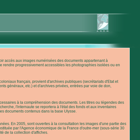
'avoir accès aux images numérisées des documents appartenant à
de rendre progressivement accessibles les photographies isolées ou en
loniaux français, provient d'archives publiques (secrétariats d'Etat et
nts généraux, etc.) et d'archives privées, entrées par voie de don,
 nécessaires à la compréhension des documents. Les titres ou légendes des
erche, l'internaute se reportera à l'état des fonds et aux inventaires
 des documents contenus dans la base Ulysse.
ées. En 2005, sont ouvertes à la consultation les images d'une partie des
stituée par l'Agence économique de la France d'outre-mer (sous-série 30
té de la collection d'affiches.