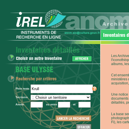
Les Archive
l'iconothèq
albums, les 
Cet ensembl
ministères 
acquisition,
Plein texte
Une notice 
Territoire
documents p
détaillés, 
Année
ou entre
et
La base ser
photographi
Fi), les car