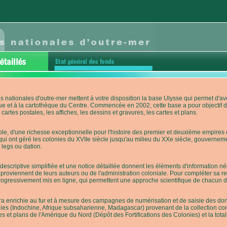
s nationales d'outre-mer mettent à votre disposition la base Ulysse qui permet d
ue et à la cartothèque du Centre. Commencée en 2002, cette base a pour objectif 
cartes postales, les affiches, les dessins et gravures, les cartes et plans.
e, d'une richesse exceptionnelle pour l'histoire des premier et deuxième empires co
qui ont géré les colonies du XVIIe siècle jusqu'au milieu du XXe siècle, gouverneme
 legs ou dation.
descriptive simplifiée et une notice détaillée donnent les éléments d'information
roviennent de leurs auteurs ou de l'administration coloniale. Pour compléter sa rech
progressivement mis en ligne, qui permettent une approche scientifique de chacun
a enrichie au fur et à mesure des campagnes de numérisation et de saisie des donn
es (Indochine, Afrique subsaharienne, Madagascar) provenant de la collection con
tes et plans de l'Amérique du Nord (Dépôt des Fortifications des Colonies) et la totali