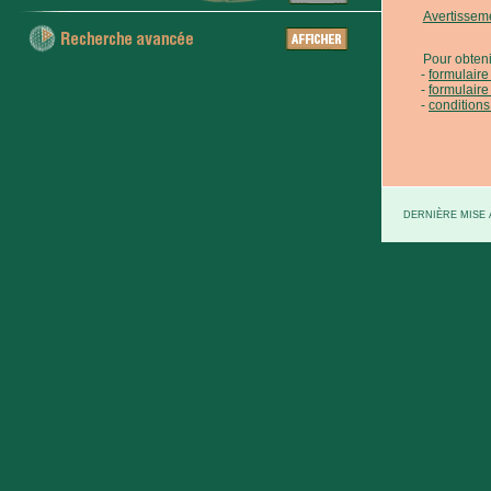
Avertissem
Pour obteni
formulair
formulaire
conditions
DERNIÈRE MISE À