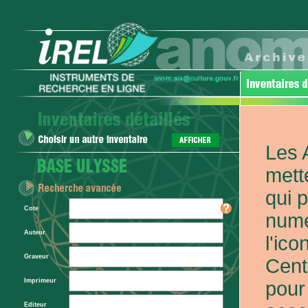
Les 
mett
qui 
Cote
numé
Auteur
l'ic
Graveur
Cent
Imprimeur
pour
Editeur