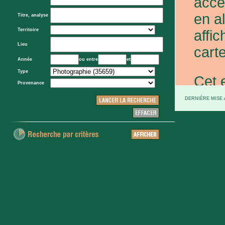
acce
en a
Titre, analyse
Territoire
affic
Lieu
carte
Année
ou entre
et
Type
Cet 
Provenance
exce
DERNIÈRE MISE À
et d
prov
d'Eta
colo
XXe 
etc.)
voie 