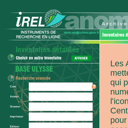
Les 
mett
qui 
Cote
numé
Auteur
l'ic
Graveur
Cent
Imprimeur
pour
Editeur