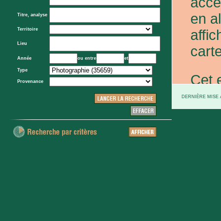
acce
en a
Titre, analyse
Territoire
affic
Lieu
carte
Année
ou entre
et
Type
Cet 
Provenance
exce
DERNIÈRE MISE À
et d
prov
d'Eta
colo
XXe 
etc.)
voie 