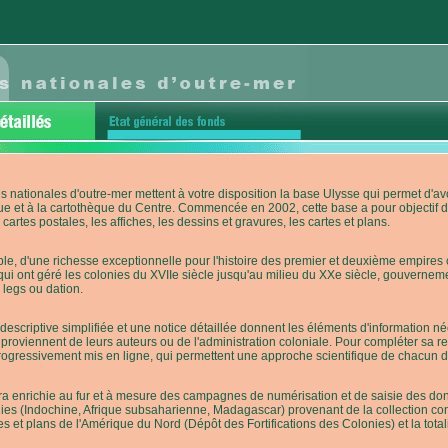
s nationales d'outre-mer mettent à votre disposition la base Ulysse qui permet d
ue et à la cartothèque du Centre. Commencée en 2002, cette base a pour objectif 
cartes postales, les affiches, les dessins et gravures, les cartes et plans.
e, d'une richesse exceptionnelle pour l'histoire des premier et deuxième empires co
qui ont géré les colonies du XVIIe siècle jusqu'au milieu du XXe siècle, gouverneme
 legs ou dation.
descriptive simplifiée et une notice détaillée donnent les éléments d'information
roviennent de leurs auteurs ou de l'administration coloniale. Pour compléter sa rech
progressivement mis en ligne, qui permettent une approche scientifique de chacun
a enrichie au fur et à mesure des campagnes de numérisation et de saisie des donn
es (Indochine, Afrique subsaharienne, Madagascar) provenant de la collection con
tes et plans de l'Amérique du Nord (Dépôt des Fortifications des Colonies) et la totali