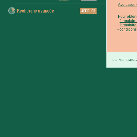
Avertissem
Pour obteni
formulair
formulaire
conditions
DERNIÈRE MISE À