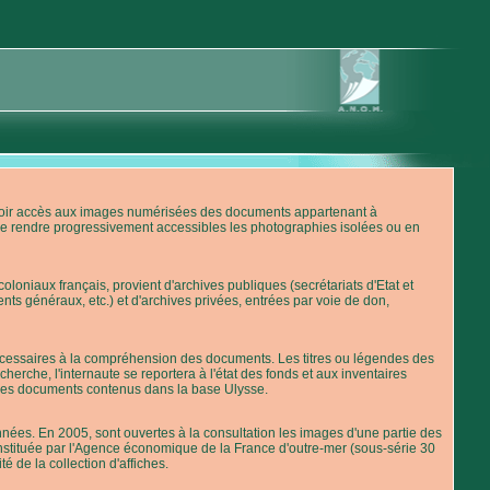
'avoir accès aux images numérisées des documents appartenant à
de rendre progressivement accessibles les photographies isolées ou en
loniaux français, provient d'archives publiques (secrétariats d'Etat et
nts généraux, etc.) et d'archives privées, entrées par voie de don,
 nécessaires à la compréhension des documents. Les titres ou légendes des
erche, l'internaute se reportera à l'état des fonds et aux inventaires
 des documents contenus dans la base Ulysse.
ées. En 2005, sont ouvertes à la consultation les images d'une partie des
stituée par l'Agence économique de la France d'outre-mer (sous-série 30
té de la collection d'affiches.