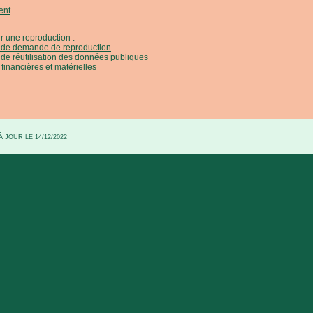
ent
r une reproduction :
e de demande de reproduction
 de réutilisation des données publiques
 financières et matérielles
 JOUR LE 14/12/2022