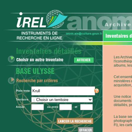
Les Archive
l'iconothèq
albums, les 
Cet ensembl
ministères 
acquisition,
Plein texte
Une notice 
Territoire
documents p
détaillés, 
Année
ou entre
et
La base ser
photographi
Fi), les car