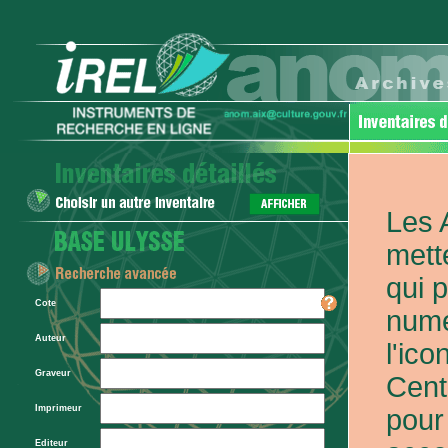
Les 
mett
qui 
Cote
numé
Auteur
l'ic
Graveur
Cent
Imprimeur
pour
Editeur