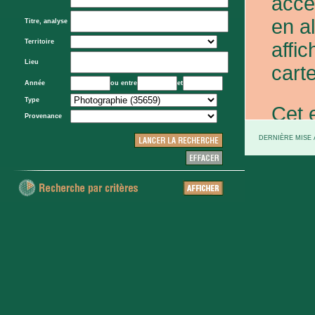
acce
en a
Titre, analyse
Territoire
affic
Lieu
carte
Année
ou entre
et
Type
Cet 
Provenance
exce
DERNIÈRE MISE À
et d
prov
d'Eta
colo
XXe 
etc.)
voie 