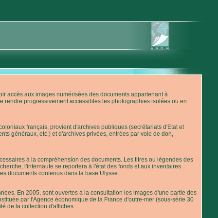
'avoir accès aux images numérisées des documents appartenant à
de rendre progressivement accessibles les photographies isolées ou en
loniaux français, provient d'archives publiques (secrétariats d'Etat et
nts généraux, etc.) et d'archives privées, entrées par voie de don,
 nécessaires à la compréhension des documents. Les titres ou légendes des
erche, l'internaute se reportera à l'état des fonds et aux inventaires
 des documents contenus dans la base Ulysse.
ées. En 2005, sont ouvertes à la consultation les images d'une partie des
stituée par l'Agence économique de la France d'outre-mer (sous-série 30
té de la collection d'affiches.