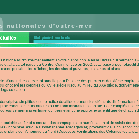
s nationales d'outre-mer mettent à votre disposition la base Ulysse qui permet d
ue et à la cartothèque du Centre. Commencée en 2002, cette base a pour objectif 
cartes postales, les affiches, les dessins et gravures, les cartes et plans.
e, d'une richesse exceptionnelle pour l'histoire des premier et deuxième empires co
qui ont géré les colonies du XVIIe siècle jusqu'au milieu du XXe siècle, gouverneme
 legs ou dation.
descriptive simplifiée et une notice détaillée donnent les éléments d'information
roviennent de leurs auteurs ou de l'administration coloniale. Pour compléter sa rech
progressivement mis en ligne, qui permettent une approche scientifique de chacun
a enrichie au fur et à mesure des campagnes de numérisation et de saisie des donn
es (Indochine, Afrique subsaharienne, Madagascar) provenant de la collection con
tes et plans de l'Amérique du Nord (Dépôt des Fortifications des Colonies) et la totali