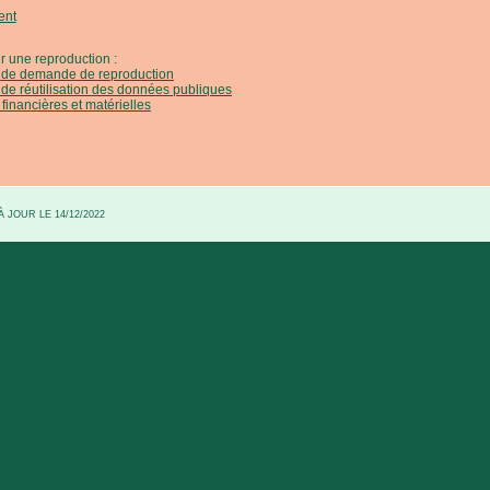
ent
r une reproduction :
e de demande de reproduction
 de réutilisation des données publiques
 financières et matérielles
 JOUR LE 14/12/2022