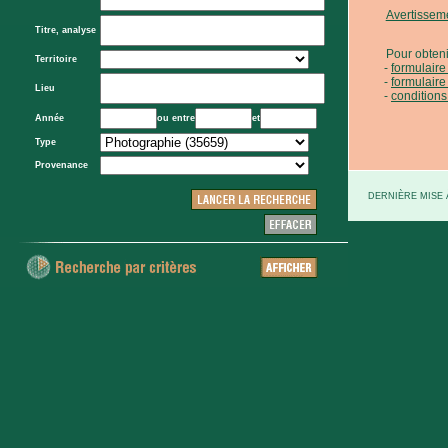
Avertissem
Titre, analyse
Pour obteni
Territoire
formulair
formulaire
Lieu
conditions
Année
ou entre
et
Type
Provenance
DERNIÈRE MISE À