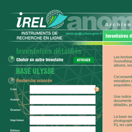
Les Archive
l'iconothèq
albums, les 
Cet ensembl
ministères 
acquisition,
Cote
Une notice 
Auteur
documents p
détaillés, 
Graveur
La base ser
photographi
Imprimeur
Fi), les car
Editeur