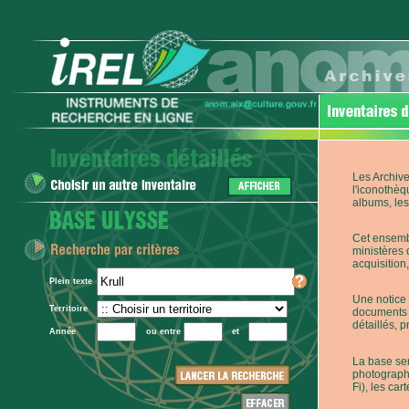
Les Archive
l'iconothèq
albums, les 
Cet ensembl
ministères 
acquisition,
Plein texte
Une notice 
Territoire
documents p
détaillés, 
Année
ou entre
et
La base ser
photographi
Fi), les car