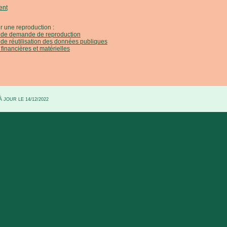
ent
r une reproduction :
e de demande de reproduction
 de réutilisation des données publiques
 financières et matérielles
 JOUR LE 14/12/2022