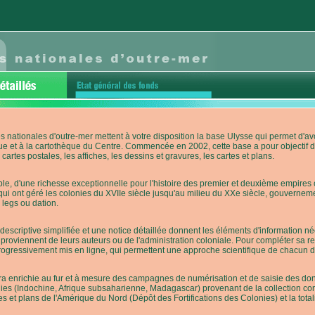
s nationales d'outre-mer mettent à votre disposition la base Ulysse qui permet d
ue et à la cartothèque du Centre. Commencée en 2002, cette base a pour objectif 
cartes postales, les affiches, les dessins et gravures, les cartes et plans.
e, d'une richesse exceptionnelle pour l'histoire des premier et deuxième empires co
qui ont géré les colonies du XVIIe siècle jusqu'au milieu du XXe siècle, gouverneme
 legs ou dation.
descriptive simplifiée et une notice détaillée donnent les éléments d'information
roviennent de leurs auteurs ou de l'administration coloniale. Pour compléter sa rech
progressivement mis en ligne, qui permettent une approche scientifique de chacun
a enrichie au fur et à mesure des campagnes de numérisation et de saisie des donn
es (Indochine, Afrique subsaharienne, Madagascar) provenant de la collection con
tes et plans de l'Amérique du Nord (Dépôt des Fortifications des Colonies) et la totali