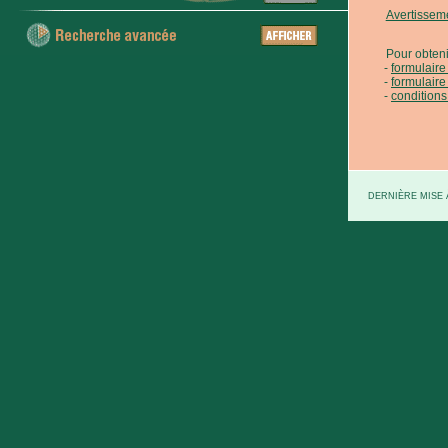
Avertissem
Pour obteni
formulair
formulaire
conditions
DERNIÈRE MISE À