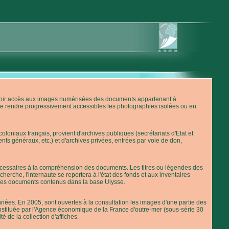
'avoir accès aux images numérisées des documents appartenant à
de rendre progressivement accessibles les photographies isolées ou en
loniaux français, provient d'archives publiques (secrétariats d'Etat et
nts généraux, etc.) et d'archives privées, entrées par voie de don,
 nécessaires à la compréhension des documents. Les titres ou légendes des
erche, l'internaute se reportera à l'état des fonds et aux inventaires
 des documents contenus dans la base Ulysse.
ées. En 2005, sont ouvertes à la consultation les images d'une partie des
stituée par l'Agence économique de la France d'outre-mer (sous-série 30
té de la collection d'affiches.