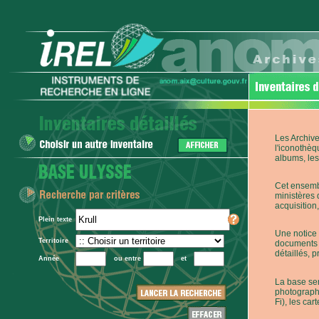
Les Archive
l'iconothèq
albums, les 
Cet ensembl
ministères 
acquisition,
Plein texte
Une notice 
Territoire
documents p
détaillés, 
Année
ou entre
et
La base ser
photographi
Fi), les car