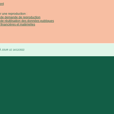
ent
r une reproduction :
e de demande de reproduction
 de réutilisation des données publiques
 financières et matérielles
 JOUR LE 14/12/2022