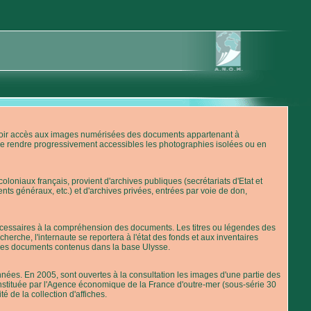
'avoir accès aux images numérisées des documents appartenant à
de rendre progressivement accessibles les photographies isolées ou en
loniaux français, provient d'archives publiques (secrétariats d'Etat et
nts généraux, etc.) et d'archives privées, entrées par voie de don,
 nécessaires à la compréhension des documents. Les titres ou légendes des
erche, l'internaute se reportera à l'état des fonds et aux inventaires
 des documents contenus dans la base Ulysse.
ées. En 2005, sont ouvertes à la consultation les images d'une partie des
stituée par l'Agence économique de la France d'outre-mer (sous-série 30
té de la collection d'affiches.