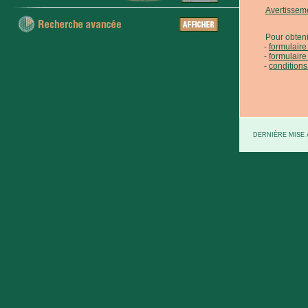
Avertissem
Pour obteni
formulair
formulaire
conditions
DERNIÈRE MISE À