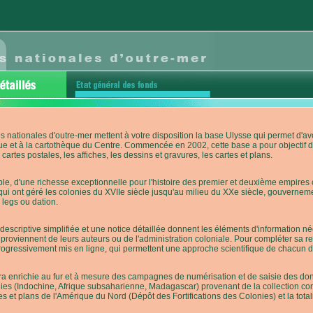
s nationales d'outre-mer mettent à votre disposition la base Ulysse qui permet d
ue et à la cartothèque du Centre. Commencée en 2002, cette base a pour objectif 
cartes postales, les affiches, les dessins et gravures, les cartes et plans.
e, d'une richesse exceptionnelle pour l'histoire des premier et deuxième empires co
qui ont géré les colonies du XVIIe siècle jusqu'au milieu du XXe siècle, gouverneme
 legs ou dation.
descriptive simplifiée et une notice détaillée donnent les éléments d'information
roviennent de leurs auteurs ou de l'administration coloniale. Pour compléter sa rech
progressivement mis en ligne, qui permettent une approche scientifique de chacun
a enrichie au fur et à mesure des campagnes de numérisation et de saisie des donn
es (Indochine, Afrique subsaharienne, Madagascar) provenant de la collection con
tes et plans de l'Amérique du Nord (Dépôt des Fortifications des Colonies) et la totali