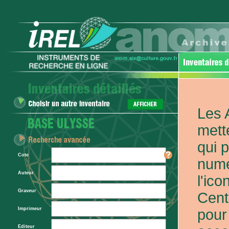
Les 
mett
qui 
Cote
numé
Auteur
l'ic
Graveur
Cent
Imprimeur
pour
Editeur