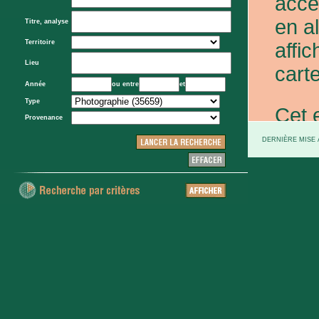
acce
en a
Titre, analyse
Territoire
affic
Lieu
carte
Année
ou entre
et
Type
Cet 
Provenance
exce
DERNIÈRE MISE À
et d
prov
d'Eta
colo
XXe 
etc.)
voie 