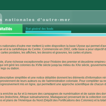
s nationales d'outre-mer mettent à votre disposition la base Ulysse qui permet d
ue et à la cartothèque du Centre. Commencée en 2002, cette base a pour objectif 
cartes postales, les affiches, les dessins et gravures, les cartes et plans.
e, d'une richesse exceptionnelle pour l'histoire des premier et deuxième empires co
qui ont géré les colonies du XVIIe siècle jusqu'au milieu du XXe siècle, gouverneme
 legs ou dation.
descriptive simplifiée et une notice détaillée donnent les éléments d'information
roviennent de leurs auteurs ou de l'administration coloniale. Pour compléter sa rech
progressivement mis en ligne, qui permettent une approche scientifique de chacun
a enrichie au fur et à mesure des campagnes de numérisation et de saisie des donn
es (Indochine, Afrique subsaharienne, Madagascar) provenant de la collection con
tes et plans de l'Amérique du Nord (Dépôt des Fortifications des Colonies) et la totali