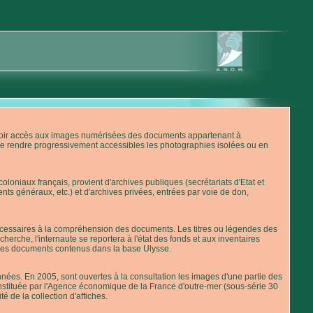
'avoir accès aux images numérisées des documents appartenant à
de rendre progressivement accessibles les photographies isolées ou en
loniaux français, provient d'archives publiques (secrétariats d'Etat et
nts généraux, etc.) et d'archives privées, entrées par voie de don,
 nécessaires à la compréhension des documents. Les titres ou légendes des
erche, l'internaute se reportera à l'état des fonds et aux inventaires
 des documents contenus dans la base Ulysse.
ées. En 2005, sont ouvertes à la consultation les images d'une partie des
stituée par l'Agence économique de la France d'outre-mer (sous-série 30
té de la collection d'affiches.