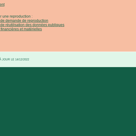
ent
r une reproduction :
e de demande de reproduction
 de réutilisation des données publiques
 financières et matérielles
 JOUR LE 14/12/2022