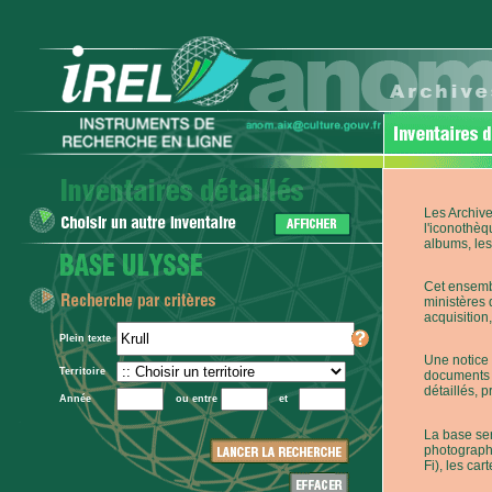
Les Archive
l'iconothèq
albums, les 
Cet ensembl
ministères 
acquisition,
Plein texte
Une notice 
Territoire
documents p
détaillés, 
Année
ou entre
et
La base ser
photographi
Fi), les car