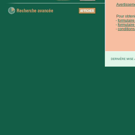
Avertissem
Pour obteni
formulair
formulaire
conditions
DERNIÈRE MISE À