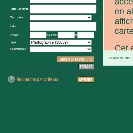
acce
en a
Titre, analyse
Territoire
affic
Lieu
carte
Année
ou entre
et
Type
Cet 
Provenance
exce
DERNIÈRE MISE À
et d
prov
d'Eta
colo
XXe 
etc.)
voie 