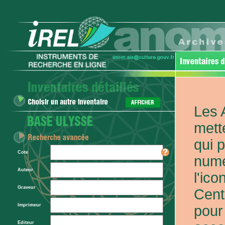
Les 
mett
qui 
Cote
numé
Auteur
l'ic
Graveur
Cent
Imprimeur
pour
Editeur