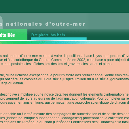
s nationales d'outre-mer mettent à votre disposition la base Ulysse qui permet d
ue et à la cartothèque du Centre. Commencée en 2002, cette base a pour objectif 
cartes postales, les affiches, les dessins et gravures, les cartes et plans.
e, d'une richesse exceptionnelle pour l'histoire des premier et deuxième empires co
qui ont géré les colonies du XVIIe siècle jusqu'au milieu du XXe siècle, gouverneme
 legs ou dation.
descriptive simplifiée et une notice détaillée donnent les éléments d'information
roviennent de leurs auteurs ou de l'administration coloniale. Pour compléter sa rech
progressivement mis en ligne, qui permettent une approche scientifique de chacun
a enrichie au fur et à mesure des campagnes de numérisation et de saisie des donn
es (Indochine, Afrique subsaharienne, Madagascar) provenant de la collection con
tes et plans de l'Amérique du Nord (Dépôt des Fortifications des Colonies) et la totali