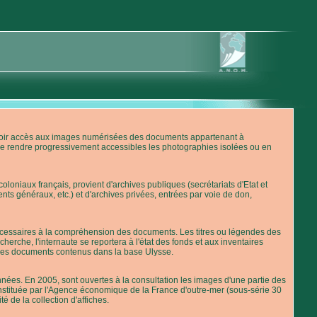
'avoir accès aux images numérisées des documents appartenant à
de rendre progressivement accessibles les photographies isolées ou en
loniaux français, provient d'archives publiques (secrétariats d'Etat et
nts généraux, etc.) et d'archives privées, entrées par voie de don,
 nécessaires à la compréhension des documents. Les titres ou légendes des
erche, l'internaute se reportera à l'état des fonds et aux inventaires
 des documents contenus dans la base Ulysse.
ées. En 2005, sont ouvertes à la consultation les images d'une partie des
stituée par l'Agence économique de la France d'outre-mer (sous-série 30
té de la collection d'affiches.