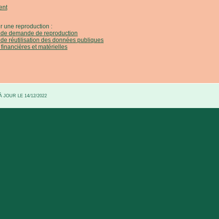
ent
r une reproduction :
e de demande de reproduction
 de réutilisation des données publiques
 financières et matérielles
 JOUR LE 14/12/2022