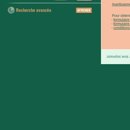
Avertissem
Pour obteni
formulair
formulaire
conditions
DERNIÈRE MISE À