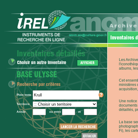
Les Archive
l'iconothèq
albums, les 
Cet ensembl
ministères 
acquisition,
Plein texte
Une notice 
Territoire
documents p
détaillés, 
Année
ou entre
et
La base ser
photographi
Fi), les car