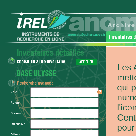
Les 
mett
qui 
Cote
numé
Auteur
l'ic
Graveur
Cent
Imprimeur
pour
Editeur