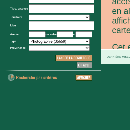
acce
en a
Titre, analyse
Territoire
affic
Lieu
carte
Année
ou entre
et
Type
Cet 
Provenance
exce
DERNIÈRE MISE À
et d
prov
d'Eta
colo
XXe 
etc.)
voie 