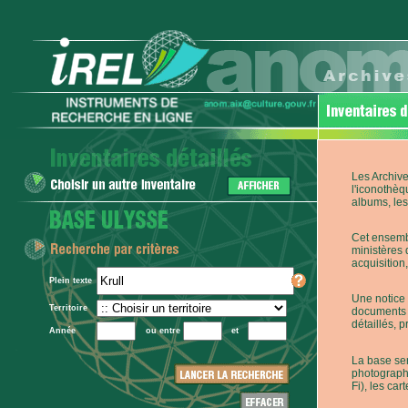
Les Archive
l'iconothèq
albums, les 
Cet ensembl
ministères 
acquisition,
Plein texte
Une notice 
Territoire
documents p
détaillés, 
Année
ou entre
et
La base ser
photographi
Fi), les car