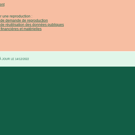
ent
r une reproduction :
e de demande de reproduction
 de réutilisation des données publiques
 financières et matérielles
 JOUR LE 14/12/2022