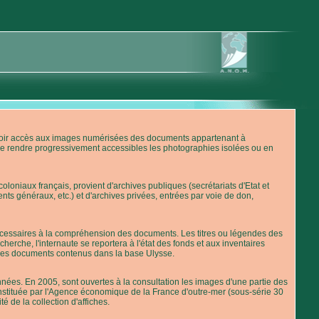
'avoir accès aux images numérisées des documents appartenant à
de rendre progressivement accessibles les photographies isolées ou en
loniaux français, provient d'archives publiques (secrétariats d'Etat et
nts généraux, etc.) et d'archives privées, entrées par voie de don,
 nécessaires à la compréhension des documents. Les titres ou légendes des
erche, l'internaute se reportera à l'état des fonds et aux inventaires
 des documents contenus dans la base Ulysse.
ées. En 2005, sont ouvertes à la consultation les images d'une partie des
stituée par l'Agence économique de la France d'outre-mer (sous-série 30
té de la collection d'affiches.