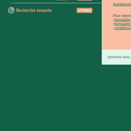
Avertissem
Pour obteni
formulair
formulaire
conditions
DERNIÈRE MISE À