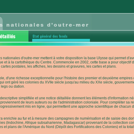
s nationales d'outre-mer mettent à votre disposition la base Ulysse qui permet d
ue et à la cartothèque du Centre. Commencée en 2002, cette base a pour objectif 
cartes postales, les affiches, les dessins et gravures, les cartes et plans.
e, d'une richesse exceptionnelle pour l'histoire des premier et deuxième empires co
qui ont géré les colonies du XVIIe siècle jusqu'au milieu du XXe siècle, gouverneme
 legs ou dation.
descriptive simplifiée et une notice détaillée donnent les éléments d'information
roviennent de leurs auteurs ou de l'administration coloniale. Pour compléter sa rech
progressivement mis en ligne, qui permettent une approche scientifique de chacun
a enrichie au fur et à mesure des campagnes de numérisation et de saisie des donn
es (Indochine, Afrique subsaharienne, Madagascar) provenant de la collection con
tes et plans de l'Amérique du Nord (Dépôt des Fortifications des Colonies) et la totali