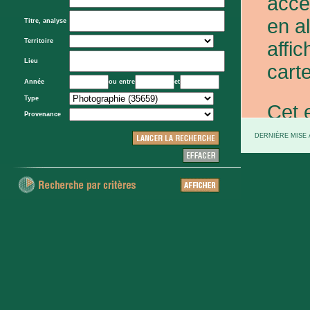
acce
en a
Titre, analyse
Territoire
affic
Lieu
carte
Année
ou entre
et
Type
Cet 
Provenance
exce
DERNIÈRE MISE À
et d
prov
d'Eta
colo
XXe 
etc.)
voie 