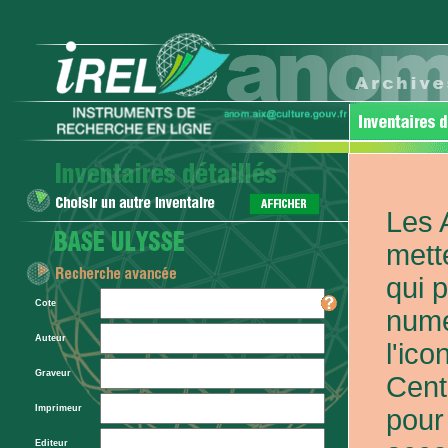
Les 
mett
qui 
Cote
numé
Auteur
l'ic
Graveur
Cent
Imprimeur
pour
Editeur