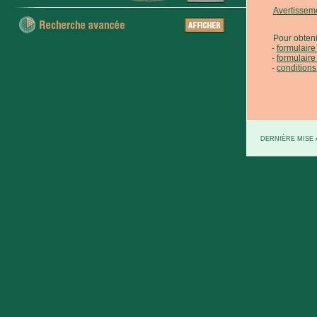
Avertissem
Pour obteni
formulair
formulaire
conditions
DERNIÈRE MISE À