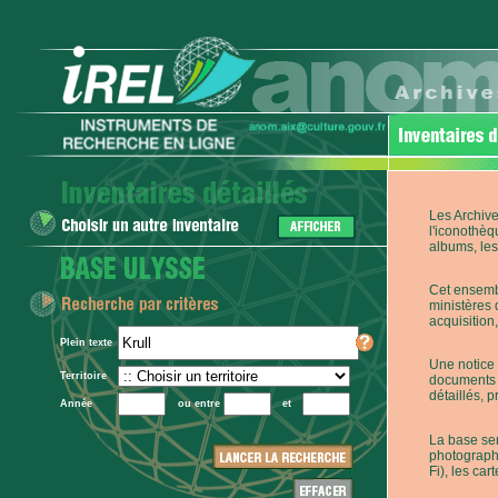
Les Archive
l'iconothèq
albums, les 
Cet ensembl
ministères 
acquisition,
Plein texte
Une notice 
Territoire
documents p
détaillés, 
Année
ou entre
et
La base ser
photographi
Fi), les car