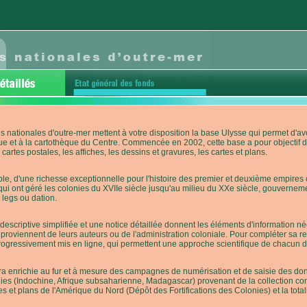
s nationales d'outre-mer mettent à votre disposition la base Ulysse qui permet d
ue et à la cartothèque du Centre. Commencée en 2002, cette base a pour objectif 
cartes postales, les affiches, les dessins et gravures, les cartes et plans.
e, d'une richesse exceptionnelle pour l'histoire des premier et deuxième empires co
qui ont géré les colonies du XVIIe siècle jusqu'au milieu du XXe siècle, gouverneme
 legs ou dation.
descriptive simplifiée et une notice détaillée donnent les éléments d'information
roviennent de leurs auteurs ou de l'administration coloniale. Pour compléter sa rech
progressivement mis en ligne, qui permettent une approche scientifique de chacun
a enrichie au fur et à mesure des campagnes de numérisation et de saisie des donn
es (Indochine, Afrique subsaharienne, Madagascar) provenant de la collection con
tes et plans de l'Amérique du Nord (Dépôt des Fortifications des Colonies) et la totali