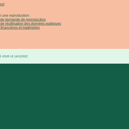
ent
r une reproduction :
e de demande de reproduction
 de réutilisation des données publiques
 financières et matérielles
 JOUR LE 14/12/2022