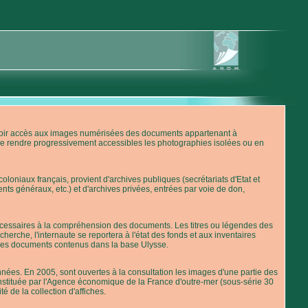
'avoir accès aux images numérisées des documents appartenant à
de rendre progressivement accessibles les photographies isolées ou en
loniaux français, provient d'archives publiques (secrétariats d'Etat et
nts généraux, etc.) et d'archives privées, entrées par voie de don,
 nécessaires à la compréhension des documents. Les titres ou légendes des
erche, l'internaute se reportera à l'état des fonds et aux inventaires
 des documents contenus dans la base Ulysse.
ées. En 2005, sont ouvertes à la consultation les images d'une partie des
stituée par l'Agence économique de la France d'outre-mer (sous-série 30
té de la collection d'affiches.