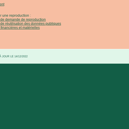
ent
r une reproduction :
e de demande de reproduction
 de réutilisation des données publiques
 financières et matérielles
 JOUR LE 14/12/2022