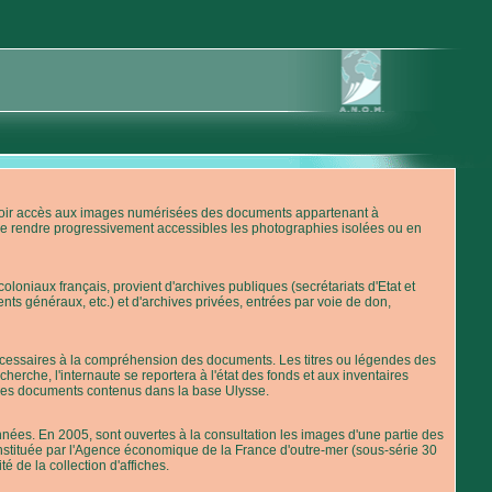
'avoir accès aux images numérisées des documents appartenant à
de rendre progressivement accessibles les photographies isolées ou en
loniaux français, provient d'archives publiques (secrétariats d'Etat et
nts généraux, etc.) et d'archives privées, entrées par voie de don,
 nécessaires à la compréhension des documents. Les titres ou légendes des
erche, l'internaute se reportera à l'état des fonds et aux inventaires
 des documents contenus dans la base Ulysse.
ées. En 2005, sont ouvertes à la consultation les images d'une partie des
stituée par l'Agence économique de la France d'outre-mer (sous-série 30
té de la collection d'affiches.