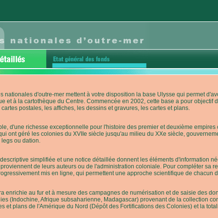
s nationales d'outre-mer mettent à votre disposition la base Ulysse qui permet d
ue et à la cartothèque du Centre. Commencée en 2002, cette base a pour objectif 
cartes postales, les affiches, les dessins et gravures, les cartes et plans.
e, d'une richesse exceptionnelle pour l'histoire des premier et deuxième empires co
qui ont géré les colonies du XVIIe siècle jusqu'au milieu du XXe siècle, gouverneme
 legs ou dation.
descriptive simplifiée et une notice détaillée donnent les éléments d'information
roviennent de leurs auteurs ou de l'administration coloniale. Pour compléter sa rech
progressivement mis en ligne, qui permettent une approche scientifique de chacun
a enrichie au fur et à mesure des campagnes de numérisation et de saisie des donn
es (Indochine, Afrique subsaharienne, Madagascar) provenant de la collection con
tes et plans de l'Amérique du Nord (Dépôt des Fortifications des Colonies) et la totali