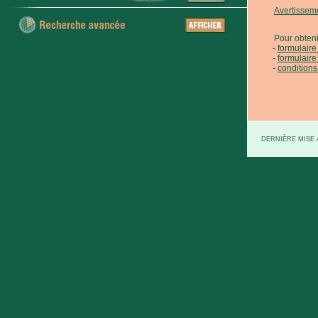
Avertissem
Pour obteni
formulair
formulaire
conditions
DERNIÈRE MISE À