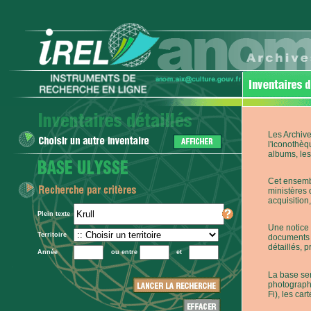
Les Archive
l'iconothèq
albums, les 
Cet ensembl
ministères 
acquisition,
Plein texte
Une notice 
Territoire
documents p
détaillés, 
Année
ou entre
et
La base ser
photographi
Fi), les car