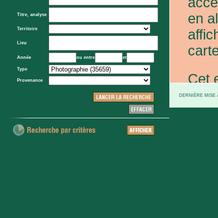
acce
en a
Titre, analyse
Territoire
affic
Lieu
carte
Année
ou entre
et
Type
Cet 
Provenance
exce
DERNIÈRE MISE À
et d
prov
d'Eta
colo
XXe 
etc.)
voie 