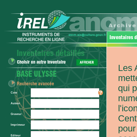
Les 
mett
qui 
Cote
numé
Auteur
l'ic
Graveur
Cent
Imprimeur
pour
Editeur