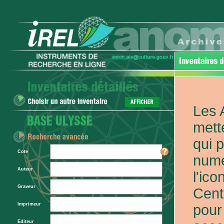
Les 
mett
qui 
Cote
numé
Auteur
l'ic
Graveur
Cent
Imprimeur
pour
Editeur