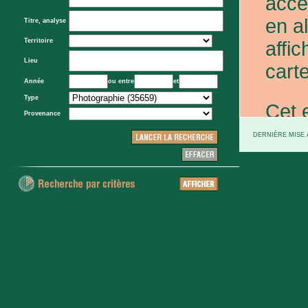
acce
en a
Titre, analyse
Territoire
affic
Lieu
carte
Année
ou entre
et
Type
Cet 
Provenance
exce
DERNIÈRE MISE À
et d
prov
d'Eta
colo
XXe 
etc.)
voie 