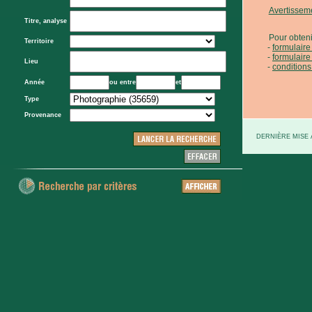
Avertissem
Titre, analyse
Pour obteni
Territoire
formulair
formulaire
Lieu
conditions
Année
ou entre
et
Type
Provenance
DERNIÈRE MISE À