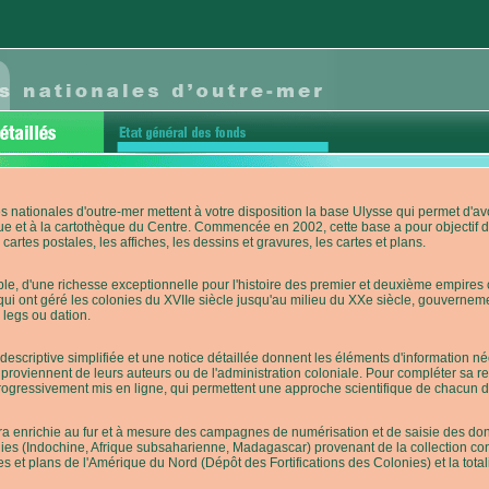
s nationales d'outre-mer mettent à votre disposition la base Ulysse qui permet d
ue et à la cartothèque du Centre. Commencée en 2002, cette base a pour objectif 
cartes postales, les affiches, les dessins et gravures, les cartes et plans.
e, d'une richesse exceptionnelle pour l'histoire des premier et deuxième empires co
qui ont géré les colonies du XVIIe siècle jusqu'au milieu du XXe siècle, gouverneme
 legs ou dation.
descriptive simplifiée et une notice détaillée donnent les éléments d'information
roviennent de leurs auteurs ou de l'administration coloniale. Pour compléter sa rech
progressivement mis en ligne, qui permettent une approche scientifique de chacun
a enrichie au fur et à mesure des campagnes de numérisation et de saisie des donn
es (Indochine, Afrique subsaharienne, Madagascar) provenant de la collection con
tes et plans de l'Amérique du Nord (Dépôt des Fortifications des Colonies) et la totali