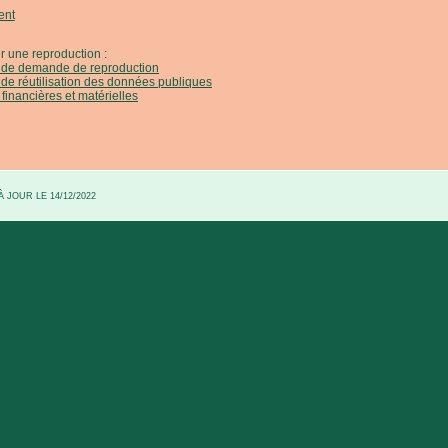
ent
r une reproduction :
e de demande de reproduction
 de réutilisation des données publiques
 financières et matérielles
 JOUR LE 14/12/2022