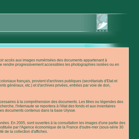
'avoir accès aux images numérisées des documents appartenant à
de rendre progressivement accessibles les photographies isolées ou en
loniaux français, provient d'archives publiques (secrétariats d'Etat et
nts généraux, etc.) et d'archives privées, entrées par voie de don,
 nécessaires à la compréhension des documents. Les titres ou légendes des
erche, l'internaute se reportera à l'état des fonds et aux inventaires
 des documents contenus dans la base Ulysse.
ées. En 2005, sont ouvertes à la consultation les images d'une partie des
stituée par l'Agence économique de la France d'outre-mer (sous-série 30
té de la collection d'affiches.