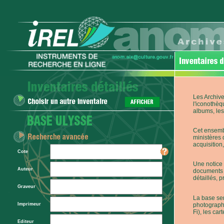
Les Archive
l'iconothèq
albums, les 
Cet ensembl
ministères 
acquisition,
Cote
Une notice 
Auteur
documents p
détaillés, 
Graveur
La base ser
photographi
Imprimeur
Fi), les car
Editeur