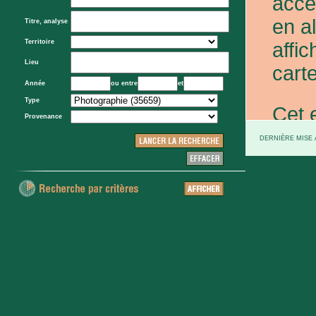
acce
en a
Titre, analyse
Territoire
affic
Lieu
carte
Année
ou entre
et
Type
Cet 
Provenance
exce
DERNIÈRE MISE À
et d
prov
d'Eta
colo
XXe 
etc.)
voie 