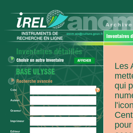
Les 
mett
qui 
Cote
numé
Auteur
l'ic
Graveur
Cent
Imprimeur
pour
Editeur