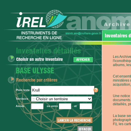
Les Archive
l'iconothèq
albums, les 
Cet ensembl
ministères 
acquisition,
Plein texte
Une notice 
Territoire
documents p
détaillés, 
Année
ou entre
et
La base ser
photographi
Fi), les car