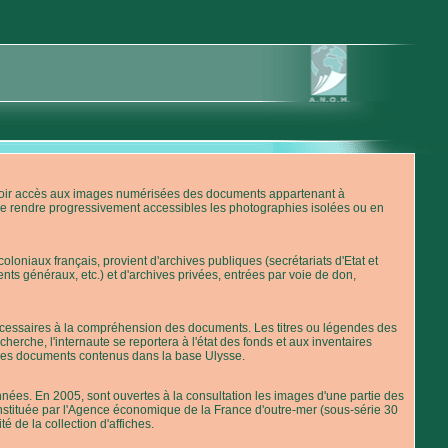
'avoir accès aux images numérisées des documents appartenant à
de rendre progressivement accessibles les photographies isolées ou en
loniaux français, provient d'archives publiques (secrétariats d'Etat et
nts généraux, etc.) et d'archives privées, entrées par voie de don,
 nécessaires à la compréhension des documents. Les titres ou légendes des
erche, l'internaute se reportera à l'état des fonds et aux inventaires
 des documents contenus dans la base Ulysse.
ées. En 2005, sont ouvertes à la consultation les images d'une partie des
stituée par l'Agence économique de la France d'outre-mer (sous-série 30
té de la collection d'affiches.