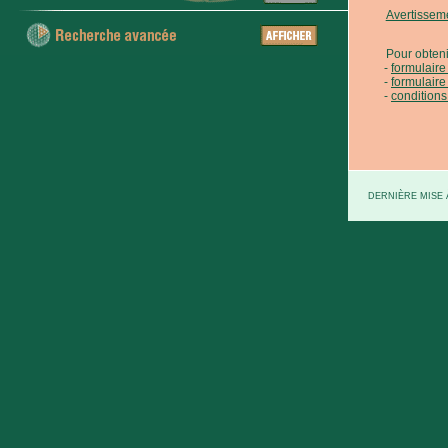
Avertissem
Pour obteni
formulair
formulaire
conditions
DERNIÈRE MISE À