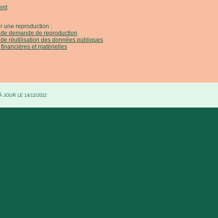
ent
r une reproduction :
e de demande de reproduction
 de réutilisation des données publiques
 financières et matérielles
 JOUR LE 14/12/2022