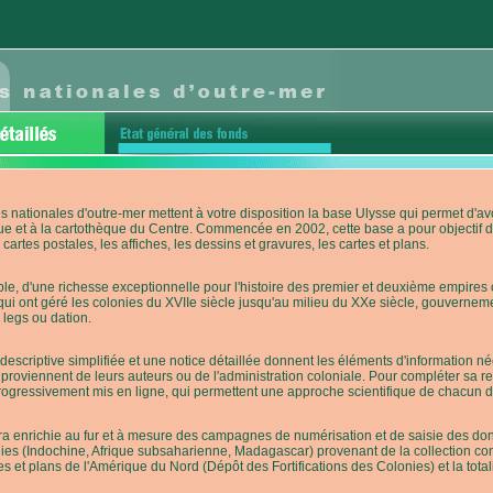
s nationales d'outre-mer mettent à votre disposition la base Ulysse qui permet d
ue et à la cartothèque du Centre. Commencée en 2002, cette base a pour objectif 
cartes postales, les affiches, les dessins et gravures, les cartes et plans.
e, d'une richesse exceptionnelle pour l'histoire des premier et deuxième empires co
qui ont géré les colonies du XVIIe siècle jusqu'au milieu du XXe siècle, gouverneme
 legs ou dation.
descriptive simplifiée et une notice détaillée donnent les éléments d'information
roviennent de leurs auteurs ou de l'administration coloniale. Pour compléter sa rech
progressivement mis en ligne, qui permettent une approche scientifique de chacun
a enrichie au fur et à mesure des campagnes de numérisation et de saisie des donn
es (Indochine, Afrique subsaharienne, Madagascar) provenant de la collection con
tes et plans de l'Amérique du Nord (Dépôt des Fortifications des Colonies) et la totali