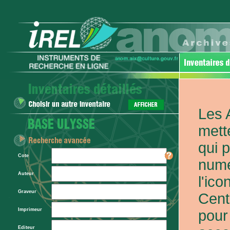
Les 
mett
qui 
Cote
numé
Auteur
l'ic
Graveur
Cent
Imprimeur
pour
Editeur