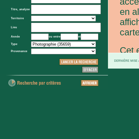
acce
en a
Titre, analyse
Territoire
affic
Lieu
carte
Année
ou entre
et
Type
Cet 
Provenance
exce
DERNIÈRE MISE À
et d
prov
d'Eta
colo
XXe 
etc.)
voie 