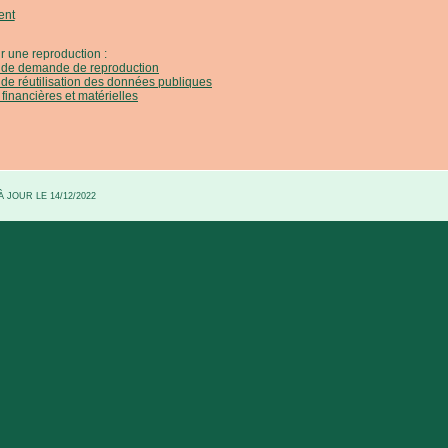
ent
r une reproduction :
e de demande de reproduction
 de réutilisation des données publiques
 financières et matérielles
 JOUR LE 14/12/2022