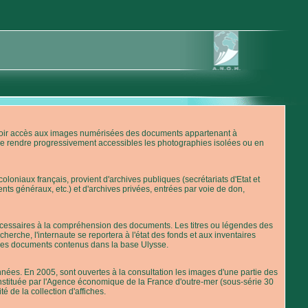
'avoir accès aux images numérisées des documents appartenant à
de rendre progressivement accessibles les photographies isolées ou en
loniaux français, provient d'archives publiques (secrétariats d'Etat et
nts généraux, etc.) et d'archives privées, entrées par voie de don,
 nécessaires à la compréhension des documents. Les titres ou légendes des
erche, l'internaute se reportera à l'état des fonds et aux inventaires
 des documents contenus dans la base Ulysse.
ées. En 2005, sont ouvertes à la consultation les images d'une partie des
stituée par l'Agence économique de la France d'outre-mer (sous-série 30
té de la collection d'affiches.