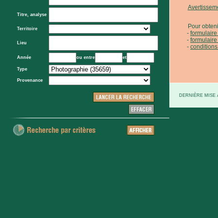
Avertissem
Titre, analyse
Pour obteni
Territoire
formulair
formulaire
Lieu
conditions
Année
ou entre
et
Type
Provenance
DERNIÈRE MISE À