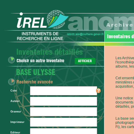
Les Archive
l'iconothèq
albums, les 
Cet ensembl
ministères 
acquisition,
Cote
Une notice 
Auteur
documents p
détaillés, 
Graveur
La base ser
photographi
Imprimeur
Fi), les car
Editeur