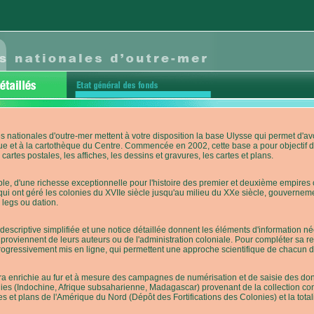
s nationales d'outre-mer mettent à votre disposition la base Ulysse qui permet d
ue et à la cartothèque du Centre. Commencée en 2002, cette base a pour objectif 
cartes postales, les affiches, les dessins et gravures, les cartes et plans.
e, d'une richesse exceptionnelle pour l'histoire des premier et deuxième empires co
qui ont géré les colonies du XVIIe siècle jusqu'au milieu du XXe siècle, gouverneme
 legs ou dation.
descriptive simplifiée et une notice détaillée donnent les éléments d'information
roviennent de leurs auteurs ou de l'administration coloniale. Pour compléter sa rech
progressivement mis en ligne, qui permettent une approche scientifique de chacun
a enrichie au fur et à mesure des campagnes de numérisation et de saisie des donn
es (Indochine, Afrique subsaharienne, Madagascar) provenant de la collection con
tes et plans de l'Amérique du Nord (Dépôt des Fortifications des Colonies) et la totali