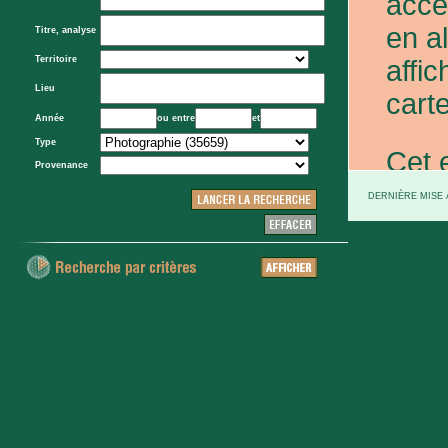
acce
en a
Titre, analyse
Territoire
affic
Lieu
carte
Année
ou entre
et
Type
Cet 
Provenance
exce
DERNIÈRE MISE À
et d
prov
d'Eta
colo
XXe 
etc.)
voie 