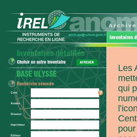
Les 
mett
qui 
Cote
numé
Auteur
l'ic
Graveur
Cent
Imprimeur
pour
Editeur