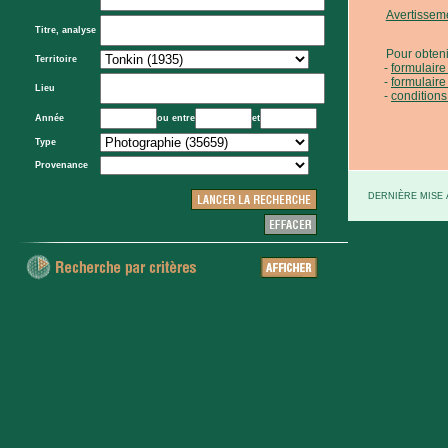
Avertissem
Titre, analyse
Pour obteni
Territoire
formulair
formulaire
Lieu
conditions
Année
ou entre
et
Type
Provenance
DERNIÈRE MISE À