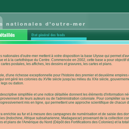
s nationales d'outre-mer mettent à votre disposition la base Ulysse qui permet d
ue et à la cartothèque du Centre. Commencée en 2002, cette base a pour objectif 
cartes postales, les affiches, les dessins et gravures, les cartes et plans.
e, d'une richesse exceptionnelle pour l'histoire des premier et deuxième empires co
qui ont géré les colonies du XVIIe siècle jusqu'au milieu du XXe siècle, gouverneme
 legs ou dation.
descriptive simplifiée et une notice détaillée donnent les éléments d'information
roviennent de leurs auteurs ou de l'administration coloniale. Pour compléter sa rech
progressivement mis en ligne, qui permettent une approche scientifique de chacun
a enrichie au fur et à mesure des campagnes de numérisation et de saisie des donn
es (Indochine, Afrique subsaharienne, Madagascar) provenant de la collection con
tes et plans de l'Amérique du Nord (Dépôt des Fortifications des Colonies) et la totali