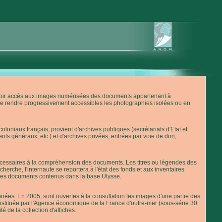
'avoir accès aux images numérisées des documents appartenant à
de rendre progressivement accessibles les photographies isolées ou en
loniaux français, provient d'archives publiques (secrétariats d'Etat et
nts généraux, etc.) et d'archives privées, entrées par voie de don,
 nécessaires à la compréhension des documents. Les titres ou légendes des
erche, l'internaute se reportera à l'état des fonds et aux inventaires
 des documents contenus dans la base Ulysse.
ées. En 2005, sont ouvertes à la consultation les images d'une partie des
stituée par l'Agence économique de la France d'outre-mer (sous-série 30
té de la collection d'affiches.