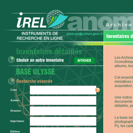
Les Archive
l'iconothèq
albums, les 
Cet ensembl
ministères 
acquisition,
Cote
Une notice 
Auteur
documents p
détaillés, 
Graveur
La base ser
photographi
Imprimeur
Fi), les car
Editeur