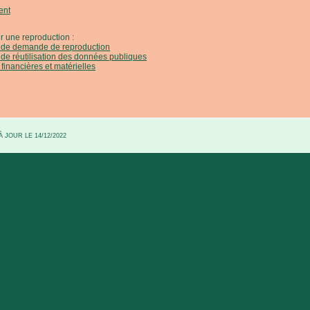
ent
r une reproduction :
e de demande de reproduction
 de réutilisation des données publiques
 financières et matérielles
 JOUR LE 14/12/2022