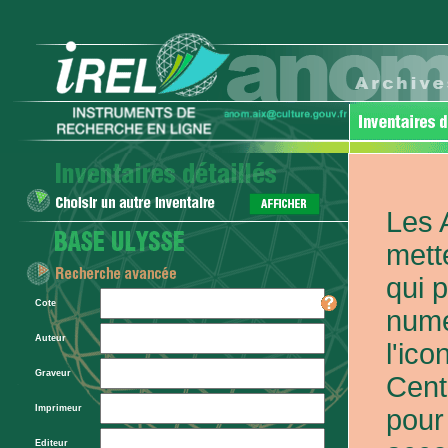
Les 
mett
qui 
Cote
numé
Auteur
l'ic
Graveur
Cent
Imprimeur
pour
Editeur