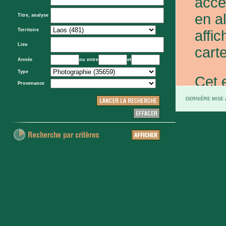
acce
en a
Titre, analyse
Territoire
affic
Lieu
carte
Année
ou entre
et
Type
Cet 
Provenance
exce
DERNIÈRE MISE À
et d
prov
d'Eta
colo
XXe 
etc.)
voie 