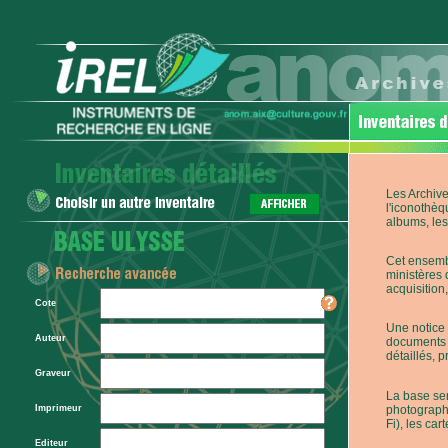
Les Archive
l'iconothèq
albums, les 
Cet ensembl
ministères 
acquisition,
Cote
Une notice 
Auteur
documents p
détaillés, 
Graveur
La base ser
photographi
Imprimeur
Fi), les car
Editeur