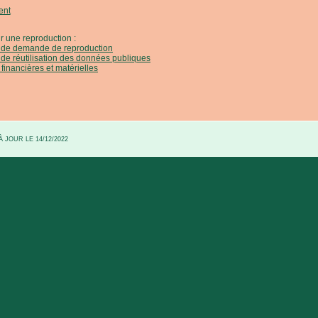
ent
r une reproduction :
e de demande de reproduction
 de réutilisation des données publiques
 financières et matérielles
 JOUR LE 14/12/2022