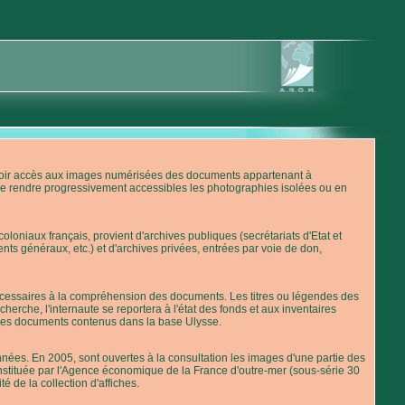
'avoir accès aux images numérisées des documents appartenant à
de rendre progressivement accessibles les photographies isolées ou en
loniaux français, provient d'archives publiques (secrétariats d'Etat et
nts généraux, etc.) et d'archives privées, entrées par voie de don,
 nécessaires à la compréhension des documents. Les titres ou légendes des
erche, l'internaute se reportera à l'état des fonds et aux inventaires
 des documents contenus dans la base Ulysse.
ées. En 2005, sont ouvertes à la consultation les images d'une partie des
stituée par l'Agence économique de la France d'outre-mer (sous-série 30
té de la collection d'affiches.