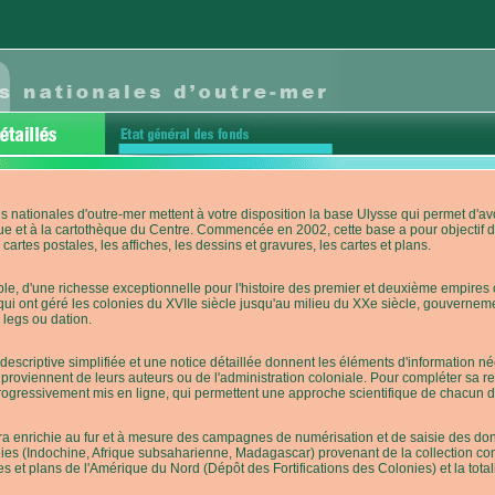
s nationales d'outre-mer mettent à votre disposition la base Ulysse qui permet d
ue et à la cartothèque du Centre. Commencée en 2002, cette base a pour objectif 
cartes postales, les affiches, les dessins et gravures, les cartes et plans.
e, d'une richesse exceptionnelle pour l'histoire des premier et deuxième empires co
qui ont géré les colonies du XVIIe siècle jusqu'au milieu du XXe siècle, gouverneme
 legs ou dation.
descriptive simplifiée et une notice détaillée donnent les éléments d'information
roviennent de leurs auteurs ou de l'administration coloniale. Pour compléter sa rech
progressivement mis en ligne, qui permettent une approche scientifique de chacun
a enrichie au fur et à mesure des campagnes de numérisation et de saisie des donn
es (Indochine, Afrique subsaharienne, Madagascar) provenant de la collection con
tes et plans de l'Amérique du Nord (Dépôt des Fortifications des Colonies) et la totali