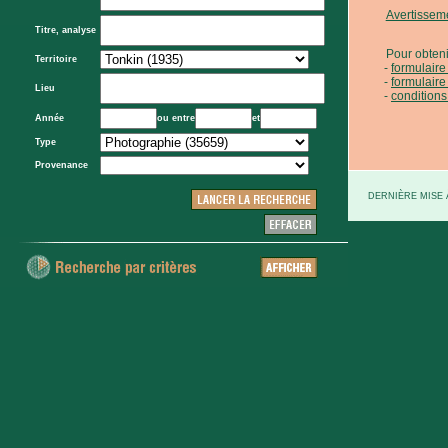
Avertissem
Titre, analyse
Pour obteni
Territoire
formulair
formulaire
Lieu
conditions
Année
ou entre
et
Type
Provenance
DERNIÈRE MISE À