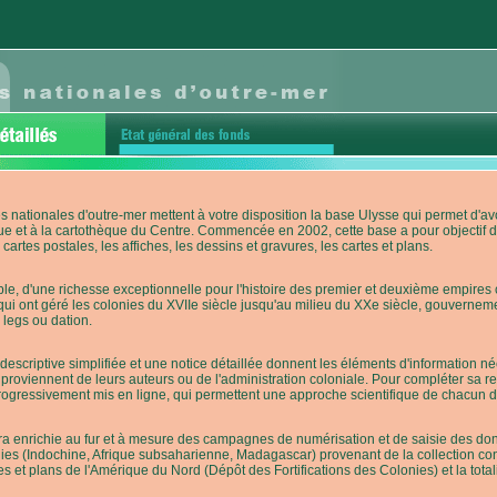
s nationales d'outre-mer mettent à votre disposition la base Ulysse qui permet d
ue et à la cartothèque du Centre. Commencée en 2002, cette base a pour objectif 
cartes postales, les affiches, les dessins et gravures, les cartes et plans.
e, d'une richesse exceptionnelle pour l'histoire des premier et deuxième empires co
qui ont géré les colonies du XVIIe siècle jusqu'au milieu du XXe siècle, gouverneme
 legs ou dation.
descriptive simplifiée et une notice détaillée donnent les éléments d'information
roviennent de leurs auteurs ou de l'administration coloniale. Pour compléter sa rech
progressivement mis en ligne, qui permettent une approche scientifique de chacun
a enrichie au fur et à mesure des campagnes de numérisation et de saisie des donn
es (Indochine, Afrique subsaharienne, Madagascar) provenant de la collection con
tes et plans de l'Amérique du Nord (Dépôt des Fortifications des Colonies) et la totali