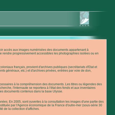
'avoir accès aux images numérisées des documents appartenant à
de rendre progressivement accessibles les photographies isolées ou en
loniaux français, provient d'archives publiques (secrétariats d'Etat et
nts généraux, etc.) et d'archives privées, entrées par voie de don,
 nécessaires à la compréhension des documents. Les titres ou légendes des
erche, l'internaute se reportera à l'état des fonds et aux inventaires
 des documents contenus dans la base Ulysse.
ées. En 2005, sont ouvertes à la consultation les images d'une partie des
stituée par l'Agence économique de la France d'outre-mer (sous-série 30
té de la collection d'affiches.