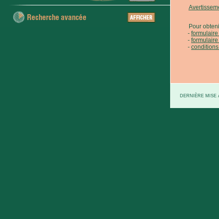
Avertissem
Pour obteni
formulair
formulaire
conditions
DERNIÈRE MISE À