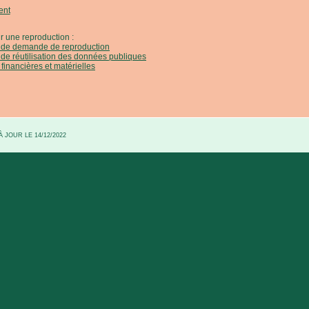
ent
r une reproduction :
e de demande de reproduction
 de réutilisation des données publiques
 financières et matérielles
 JOUR LE 14/12/2022