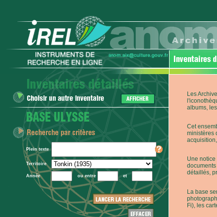
Les Archive
l'iconothèq
albums, les 
Cet ensembl
ministères 
acquisition,
Plein texte
Une notice 
Territoire
documents p
détaillés, 
Année
ou entre
et
La base ser
photographi
Fi), les car