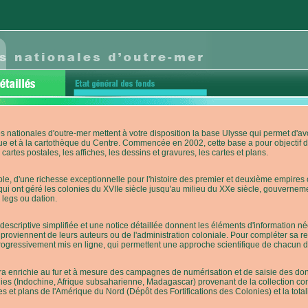
s nationales d'outre-mer mettent à votre disposition la base Ulysse qui permet d
ue et à la cartothèque du Centre. Commencée en 2002, cette base a pour objectif 
cartes postales, les affiches, les dessins et gravures, les cartes et plans.
e, d'une richesse exceptionnelle pour l'histoire des premier et deuxième empires co
qui ont géré les colonies du XVIIe siècle jusqu'au milieu du XXe siècle, gouverneme
 legs ou dation.
descriptive simplifiée et une notice détaillée donnent les éléments d'information
roviennent de leurs auteurs ou de l'administration coloniale. Pour compléter sa rech
progressivement mis en ligne, qui permettent une approche scientifique de chacun
a enrichie au fur et à mesure des campagnes de numérisation et de saisie des donn
es (Indochine, Afrique subsaharienne, Madagascar) provenant de la collection con
tes et plans de l'Amérique du Nord (Dépôt des Fortifications des Colonies) et la totali