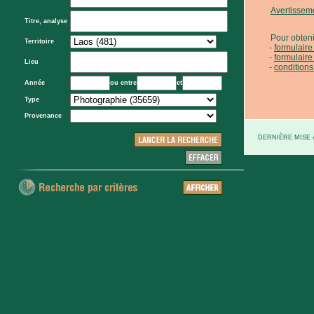
Avertissem
Titre, analyse
Pour obteni
Territoire
formulair
formulaire
Lieu
conditions
Année
ou entre
et
Type
Provenance
DERNIÈRE MISE À