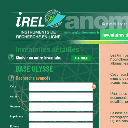
Les Archive
l'iconothèq
albums, les 
Cet ensembl
ministères 
acquisition,
Cote
Une notice 
Auteur
documents p
détaillés, 
Graveur
La base ser
photographi
Imprimeur
Fi), les car
Editeur