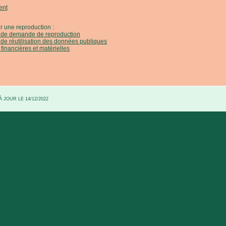
ent
r une reproduction :
e de demande de reproduction
 de réutilisation des données publiques
 financières et matérielles
 JOUR LE 14/12/2022