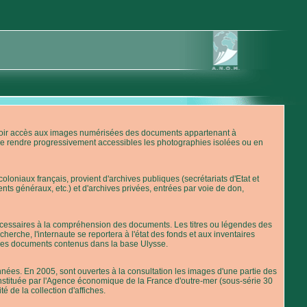
'avoir accès aux images numérisées des documents appartenant à
de rendre progressivement accessibles les photographies isolées ou en
loniaux français, provient d'archives publiques (secrétariats d'Etat et
nts généraux, etc.) et d'archives privées, entrées par voie de don,
 nécessaires à la compréhension des documents. Les titres ou légendes des
erche, l'internaute se reportera à l'état des fonds et aux inventaires
 des documents contenus dans la base Ulysse.
ées. En 2005, sont ouvertes à la consultation les images d'une partie des
stituée par l'Agence économique de la France d'outre-mer (sous-série 30
té de la collection d'affiches.