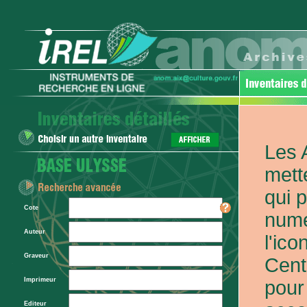
Les 
mett
qui 
Cote
numé
Auteur
l'ic
Graveur
Cent
Imprimeur
pour
Editeur