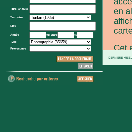
acce
en a
Titre, analyse
Territoire
affic
Lieu
carte
Année
ou entre
et
Type
Cet 
Provenance
exce
DERNIÈRE MISE À
et d
prov
d'Eta
colo
XXe 
etc.)
voie 