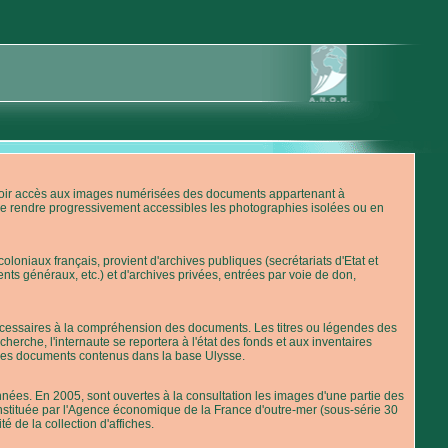
'avoir accès aux images numérisées des documents appartenant à
de rendre progressivement accessibles les photographies isolées ou en
loniaux français, provient d'archives publiques (secrétariats d'Etat et
nts généraux, etc.) et d'archives privées, entrées par voie de don,
 nécessaires à la compréhension des documents. Les titres ou légendes des
erche, l'internaute se reportera à l'état des fonds et aux inventaires
 des documents contenus dans la base Ulysse.
ées. En 2005, sont ouvertes à la consultation les images d'une partie des
stituée par l'Agence économique de la France d'outre-mer (sous-série 30
té de la collection d'affiches.