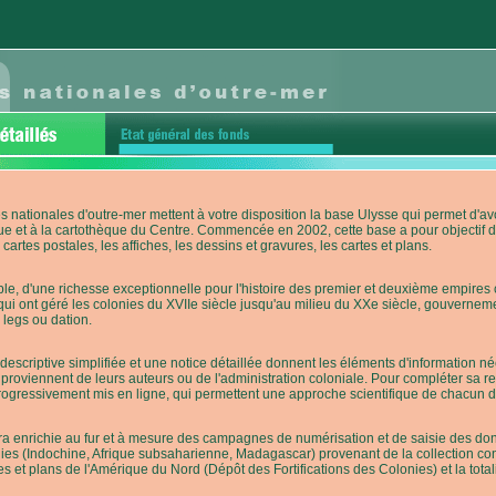
s nationales d'outre-mer mettent à votre disposition la base Ulysse qui permet d
ue et à la cartothèque du Centre. Commencée en 2002, cette base a pour objectif 
cartes postales, les affiches, les dessins et gravures, les cartes et plans.
e, d'une richesse exceptionnelle pour l'histoire des premier et deuxième empires co
qui ont géré les colonies du XVIIe siècle jusqu'au milieu du XXe siècle, gouverneme
 legs ou dation.
descriptive simplifiée et une notice détaillée donnent les éléments d'information
roviennent de leurs auteurs ou de l'administration coloniale. Pour compléter sa rech
progressivement mis en ligne, qui permettent une approche scientifique de chacun
a enrichie au fur et à mesure des campagnes de numérisation et de saisie des donn
es (Indochine, Afrique subsaharienne, Madagascar) provenant de la collection con
tes et plans de l'Amérique du Nord (Dépôt des Fortifications des Colonies) et la totali