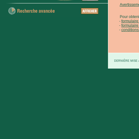
Avertissem
Pour obteni
formulair
formulaire
conditions
DERNIÈRE MISE À