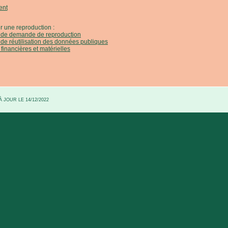
ent
r une reproduction :
e de demande de reproduction
 de réutilisation des données publiques
 financières et matérielles
 JOUR LE 14/12/2022