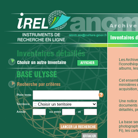
Les Archive
l'iconothèq
albums, les 
Cet ensembl
ministères 
acquisition,
Plein texte
Une notice 
Territoire
documents p
détaillés, 
Année
ou entre
et
La base ser
photographi
Fi), les car