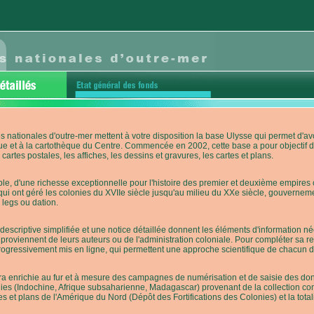
s nationales d'outre-mer mettent à votre disposition la base Ulysse qui permet d
ue et à la cartothèque du Centre. Commencée en 2002, cette base a pour objectif 
cartes postales, les affiches, les dessins et gravures, les cartes et plans.
e, d'une richesse exceptionnelle pour l'histoire des premier et deuxième empires co
qui ont géré les colonies du XVIIe siècle jusqu'au milieu du XXe siècle, gouverneme
 legs ou dation.
descriptive simplifiée et une notice détaillée donnent les éléments d'information
roviennent de leurs auteurs ou de l'administration coloniale. Pour compléter sa rech
progressivement mis en ligne, qui permettent une approche scientifique de chacun
a enrichie au fur et à mesure des campagnes de numérisation et de saisie des donn
es (Indochine, Afrique subsaharienne, Madagascar) provenant de la collection con
tes et plans de l'Amérique du Nord (Dépôt des Fortifications des Colonies) et la totali