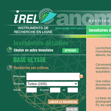
Les Archive
l'iconothèq
albums, les 
Cet ensembl
ministères 
acquisition,
Plein texte
Une notice 
Territoire
documents p
détaillés, 
Année
ou entre
et
La base ser
photographi
Fi), les car