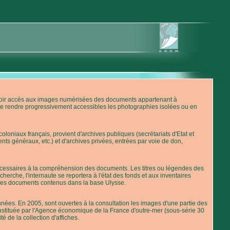
'avoir accès aux images numérisées des documents appartenant à
de rendre progressivement accessibles les photographies isolées ou en
loniaux français, provient d'archives publiques (secrétariats d'Etat et
nts généraux, etc.) et d'archives privées, entrées par voie de don,
 nécessaires à la compréhension des documents. Les titres ou légendes des
erche, l'internaute se reportera à l'état des fonds et aux inventaires
 des documents contenus dans la base Ulysse.
ées. En 2005, sont ouvertes à la consultation les images d'une partie des
stituée par l'Agence économique de la France d'outre-mer (sous-série 30
té de la collection d'affiches.