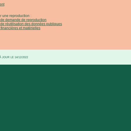
ent
r une reproduction :
e de demande de reproduction
 de réutilisation des données publiques
 financières et matérielles
 JOUR LE 14/12/2022