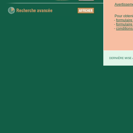
Avertissem
Pour obteni
formulair
formulaire
conditions
DERNIÈRE MISE À