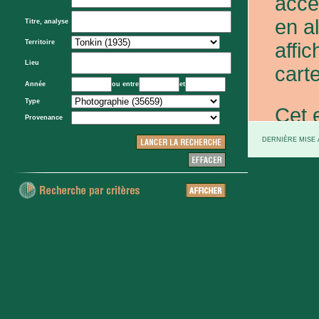
acce
en a
Titre, analyse
Territoire
affic
Lieu
carte
Année
ou entre
et
Type
Cet 
Provenance
exce
DERNIÈRE MISE À
et d
prov
d'Eta
colo
XXe 
etc.)
voie 