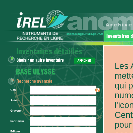
Les 
mett
qui 
Cote
numé
Auteur
l'ic
Graveur
Cent
Imprimeur
pour
Editeur