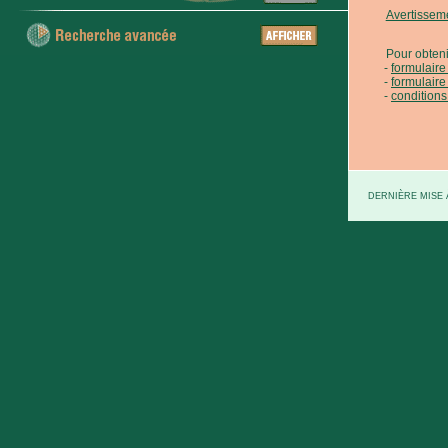
Avertissem
Pour obteni
formulair
formulaire
conditions
DERNIÈRE MISE À