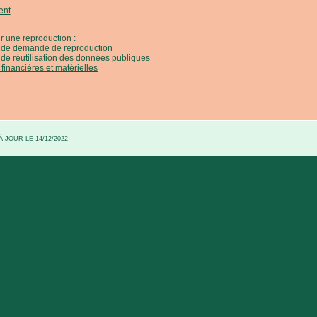
ent
r une reproduction :
e de demande de reproduction
 de réutilisation des données publiques
 financières et matérielles
 JOUR LE 14/12/2022