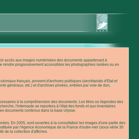
'avoir accès aux images numérisées des documents appartenant à
de rendre progressivement accessibles les photographies isolées ou en
loniaux français, provient d'archives publiques (secrétariats d'Etat et
nts généraux, etc.) et d'archives privées, entrées par voie de don,
 nécessaires à la compréhension des documents. Les titres ou légendes des
erche, l'internaute se reportera à l'état des fonds et aux inventaires
 des documents contenus dans la base Ulysse.
ées. En 2005, sont ouvertes à la consultation les images d'une partie des
stituée par l'Agence économique de la France d'outre-mer (sous-série 30
té de la collection d'affiches.