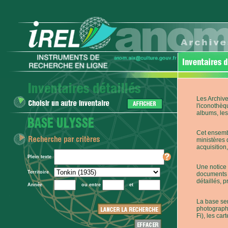
Les Archive
l'iconothèq
albums, les 
Cet ensembl
ministères 
acquisition,
Plein texte
Une notice 
Territoire
documents p
détaillés, 
Année
ou entre
et
La base ser
photographi
Fi), les car