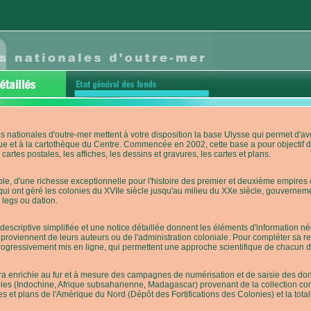
s nationales d'outre-mer mettent à votre disposition la base Ulysse qui permet d
ue et à la cartothèque du Centre. Commencée en 2002, cette base a pour objectif 
cartes postales, les affiches, les dessins et gravures, les cartes et plans.
e, d'une richesse exceptionnelle pour l'histoire des premier et deuxième empires co
qui ont géré les colonies du XVIIe siècle jusqu'au milieu du XXe siècle, gouverneme
 legs ou dation.
descriptive simplifiée et une notice détaillée donnent les éléments d'information
roviennent de leurs auteurs ou de l'administration coloniale. Pour compléter sa rech
progressivement mis en ligne, qui permettent une approche scientifique de chacun
a enrichie au fur et à mesure des campagnes de numérisation et de saisie des donn
es (Indochine, Afrique subsaharienne, Madagascar) provenant de la collection con
tes et plans de l'Amérique du Nord (Dépôt des Fortifications des Colonies) et la totali