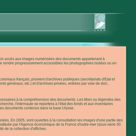
'avoir accès aux images numérisées des documents appartenant à
de rendre progressivement accessibles les photographies isolées ou en
loniaux français, provient d'archives publiques (secrétariats d'Etat et
nts généraux, etc.) et d'archives privées, entrées par voie de don,
 nécessaires à la compréhension des documents. Les titres ou légendes des
erche, l'internaute se reportera à l'état des fonds et aux inventaires
 des documents contenus dans la base Ulysse.
ées. En 2005, sont ouvertes à la consultation les images d'une partie des
stituée par l'Agence économique de la France d'outre-mer (sous-série 30
té de la collection d'affiches.