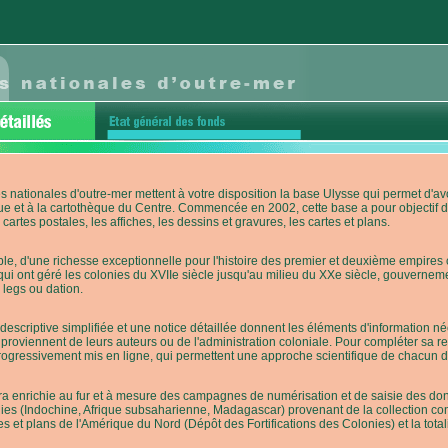
s nationales d'outre-mer mettent à votre disposition la base Ulysse qui permet d
ue et à la cartothèque du Centre. Commencée en 2002, cette base a pour objectif 
cartes postales, les affiches, les dessins et gravures, les cartes et plans.
e, d'une richesse exceptionnelle pour l'histoire des premier et deuxième empires co
qui ont géré les colonies du XVIIe siècle jusqu'au milieu du XXe siècle, gouverneme
 legs ou dation.
descriptive simplifiée et une notice détaillée donnent les éléments d'information
roviennent de leurs auteurs ou de l'administration coloniale. Pour compléter sa rech
progressivement mis en ligne, qui permettent une approche scientifique de chacun
a enrichie au fur et à mesure des campagnes de numérisation et de saisie des donn
es (Indochine, Afrique subsaharienne, Madagascar) provenant de la collection con
tes et plans de l'Amérique du Nord (Dépôt des Fortifications des Colonies) et la totali