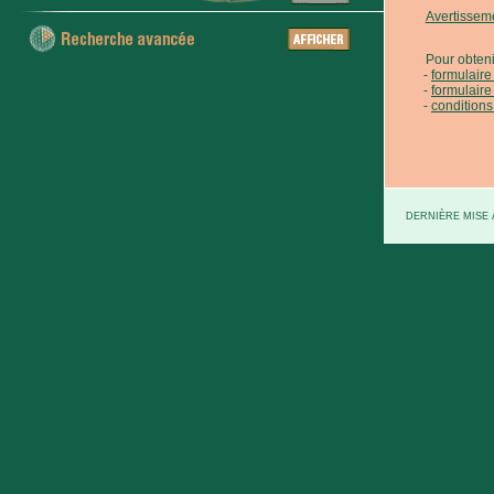
Avertissem
Pour obteni
formulair
formulaire
conditions
DERNIÈRE MISE À