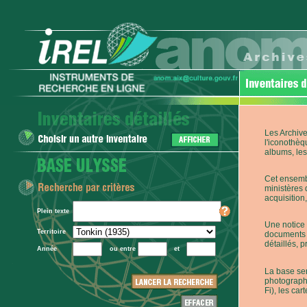
Les Archive
l'iconothèq
albums, les 
Cet ensembl
ministères 
acquisition,
Plein texte
Une notice 
Territoire
documents p
détaillés, 
Année
ou entre
et
La base ser
photographi
Fi), les car