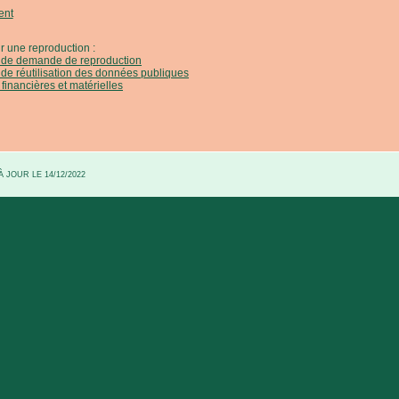
ent
r une reproduction :
e de demande de reproduction
 de réutilisation des données publiques
 financières et matérielles
 JOUR LE 14/12/2022