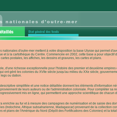
s nationales d'outre-mer mettent à votre disposition la base Ulysse qui permet d
ue et à la cartothèque du Centre. Commencée en 2002, cette base a pour objectif 
cartes postales, les affiches, les dessins et gravures, les cartes et plans.
e, d'une richesse exceptionnelle pour l'histoire des premier et deuxième empires co
qui ont géré les colonies du XVIIe siècle jusqu'au milieu du XXe siècle, gouverneme
 legs ou dation.
descriptive simplifiée et une notice détaillée donnent les éléments d'information
roviennent de leurs auteurs ou de l'administration coloniale. Pour compléter sa rech
progressivement mis en ligne, qui permettent une approche scientifique de chacun
a enrichie au fur et à mesure des campagnes de numérisation et de saisie des donn
es (Indochine, Afrique subsaharienne, Madagascar) provenant de la collection con
tes et plans de l'Amérique du Nord (Dépôt des Fortifications des Colonies) et la totali