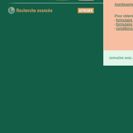
Avertissem
Pour obteni
formulair
formulaire
conditions
DERNIÈRE MISE À