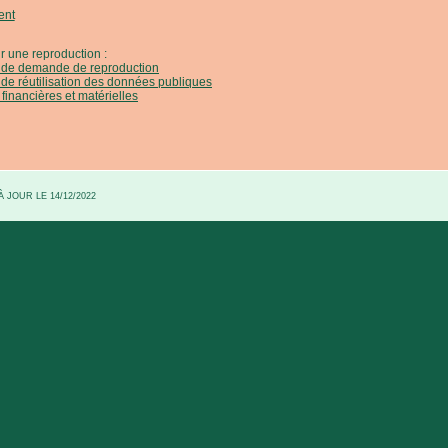
ent
r une reproduction :
e de demande de reproduction
 de réutilisation des données publiques
 financières et matérielles
 JOUR LE 14/12/2022