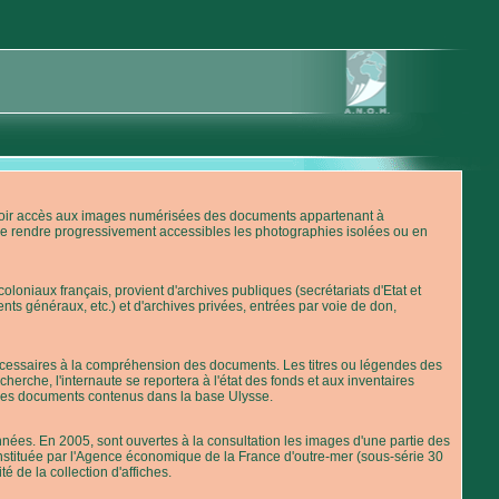
'avoir accès aux images numérisées des documents appartenant à
de rendre progressivement accessibles les photographies isolées ou en
loniaux français, provient d'archives publiques (secrétariats d'Etat et
nts généraux, etc.) et d'archives privées, entrées par voie de don,
 nécessaires à la compréhension des documents. Les titres ou légendes des
erche, l'internaute se reportera à l'état des fonds et aux inventaires
 des documents contenus dans la base Ulysse.
ées. En 2005, sont ouvertes à la consultation les images d'une partie des
stituée par l'Agence économique de la France d'outre-mer (sous-série 30
té de la collection d'affiches.