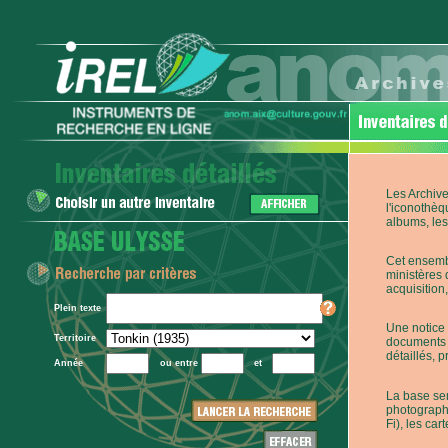
Les Archive
l'iconothèq
albums, les 
Cet ensembl
ministères 
acquisition,
Plein texte
Une notice 
Territoire
documents p
détaillés, 
Année
ou entre
et
La base ser
photographi
Fi), les car