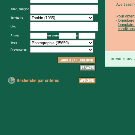
Avertissem
Titre, analyse
Pour obteni
Territoire
formulair
formulaire
Lieu
conditions
Année
ou entre
et
Type
Provenance
DERNIÈRE MISE À