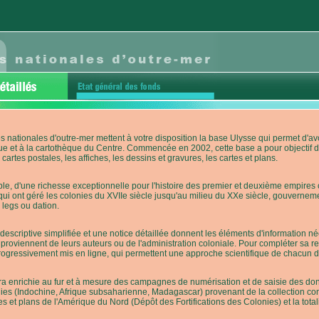
s nationales d'outre-mer mettent à votre disposition la base Ulysse qui permet d
ue et à la cartothèque du Centre. Commencée en 2002, cette base a pour objectif 
cartes postales, les affiches, les dessins et gravures, les cartes et plans.
e, d'une richesse exceptionnelle pour l'histoire des premier et deuxième empires co
qui ont géré les colonies du XVIIe siècle jusqu'au milieu du XXe siècle, gouverneme
 legs ou dation.
descriptive simplifiée et une notice détaillée donnent les éléments d'information
roviennent de leurs auteurs ou de l'administration coloniale. Pour compléter sa rech
progressivement mis en ligne, qui permettent une approche scientifique de chacun
a enrichie au fur et à mesure des campagnes de numérisation et de saisie des donn
es (Indochine, Afrique subsaharienne, Madagascar) provenant de la collection con
tes et plans de l'Amérique du Nord (Dépôt des Fortifications des Colonies) et la totali