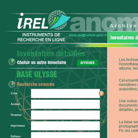
Les Archive
l'iconothèq
albums, les 
Cet ensembl
ministères 
acquisition,
Cote
Une notice 
Auteur
documents p
détaillés, 
Graveur
La base ser
photographi
Imprimeur
Fi), les car
Editeur