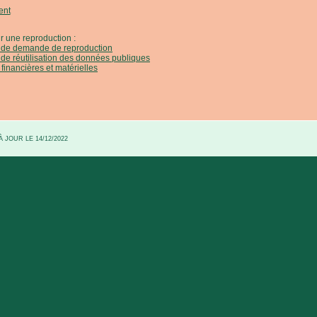
ent
r une reproduction :
e de demande de reproduction
 de réutilisation des données publiques
 financières et matérielles
 JOUR LE 14/12/2022