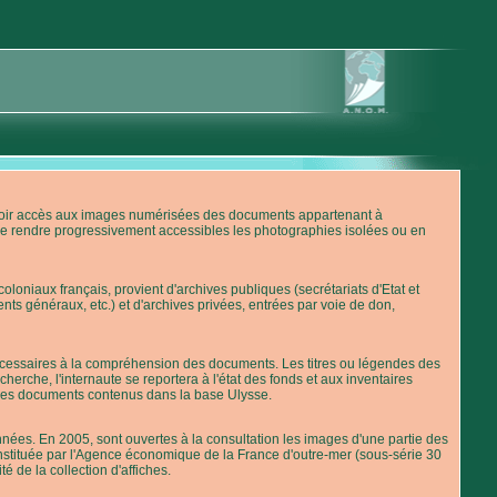
'avoir accès aux images numérisées des documents appartenant à
de rendre progressivement accessibles les photographies isolées ou en
loniaux français, provient d'archives publiques (secrétariats d'Etat et
nts généraux, etc.) et d'archives privées, entrées par voie de don,
 nécessaires à la compréhension des documents. Les titres ou légendes des
erche, l'internaute se reportera à l'état des fonds et aux inventaires
 des documents contenus dans la base Ulysse.
ées. En 2005, sont ouvertes à la consultation les images d'une partie des
stituée par l'Agence économique de la France d'outre-mer (sous-série 30
té de la collection d'affiches.