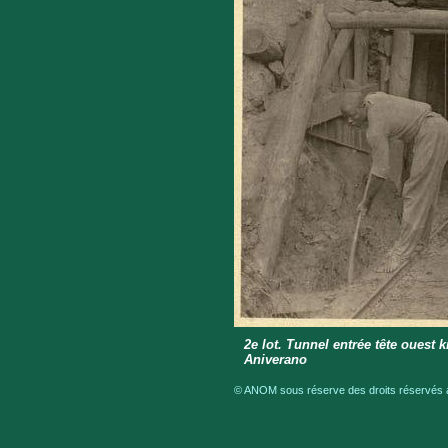
2e lot. Tunnel entrée tête ouest k
Aniverano
© ANOM sous réserve des droits réservés a