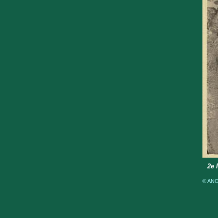
2e 
© ANOM