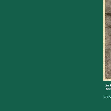
2e 
Ani
© ANOM