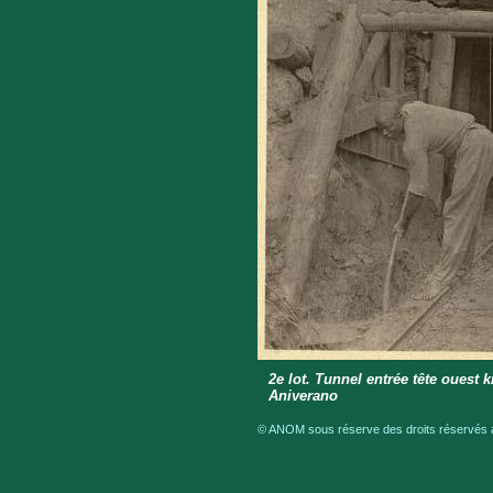
2e lot. Tunnel entrée tête ouest k
Aniverano
© ANOM sous réserve des droits réservés a