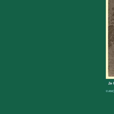
2e 
© ANOM