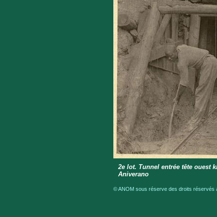
2e lot. Tunnel entrée tête ouest k
Aniverano
© ANOM sous réserve des droits réservés a