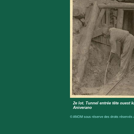
2e lot. Tunnel entrée tête ouest k
Aniverano
© ANOM sous réserve des droits réservés a